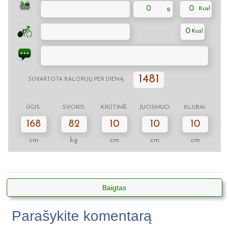
0
0
0
1481
SUVARTOTA KALORIJŲ PER DIENĄ:
ŪGIS:
SVORIS:
KRŪTINĖ:
JUOSMUO:
KLUBAI:
168
82
10
10
10
cm
kg
cm
cm
cm
Baigtas
Parašykite komentarą