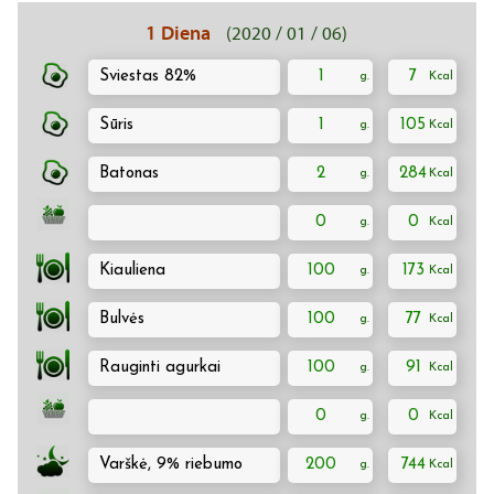
1 Diena
(2020 / 01 / 06)
Sviestas 82%
1
7
Sūris
1
105
Batonas
2
284
0
0
Kiauliena
100
173
Bulvės
100
77
Rauginti agurkai
100
91
0
0
Varškė, 9% riebumo
200
744