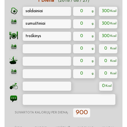
(2018 / 08 / 27)
saldainiai
0
300
sumuštiniai
0
300
troškinys
0
300
0
0
0
0
0
0
0
900
SUVARTOTA KALORIJŲ PER DIENĄ: