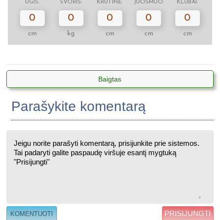
ŪGIS:
SVORIS:
KRŪTINĖ:
JUOSMUO:
KLUBAI:
0
0
0
0
0
cm
kg
cm
cm
cm
Baigtas
Parašykite komentarą
PRISIJUNGTI