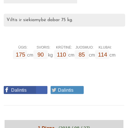
Viltis ir siekiamybė dabar 75 kg.
ŪGIS:
SVORIS:
KRŪTINĖ:
JUOSMUO:
KLUBAI:
175
90
110
85
114
cm
kg
cm
cm
cm
Dalintis
Dalintis
1 Diena