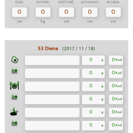
ŪGIS:
SVORIS:
KRŪTINĖ:
JUOSMUO:
KLUBAI:
0
0
0
0
0
cm
kg
cm
cm
cm
53 Diena
(2017 / 11 / 18)
0
0
0
0
0
0
0
0
0
0
0
0