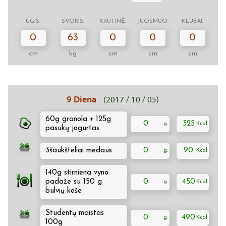
ŪGIS:
SVORIS:
KRŪTINĖ:
JUOSMUO:
KLUBAI:
0
63
0
0
0
cm
kg
cm
cm
cm
9 Diena
(2017 / 10 / 05)
60g granola + 125g
0
325
pasukų jogurtas
3šaukšteliai medaus
0
90
140g stirniena vyno
padaže su 150 g
0
450
bulvių koše
Studentų maistas
0
490
100g