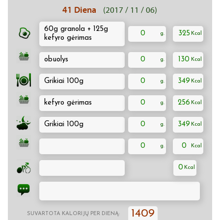
41 Diena
(2017 / 11 / 06)
60g granola + 125g
0
325
kefyro gėrimas
obuolys
0
130
Grikiai 100g
0
349
kefyro gėrimas
0
256
Grikiai 100g
0
349
0
0
0
1409
SUVARTOTA KALORIJŲ PER DIENĄ: