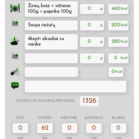
Žirnių košė + vištiena
0
460
100g + paprika 100g
Sauja riešutų
0
200
4kepti obuoliai su
0
280
varške
0
0
0
1326
SUVARTOTA KALORIJŲ PER DIENĄ:
ŪGIS:
SVORIS:
KRŪTINĖ:
JUOSMUO:
KLUBAI:
0
62
0
0
0
cm
kg
cm
cm
cm