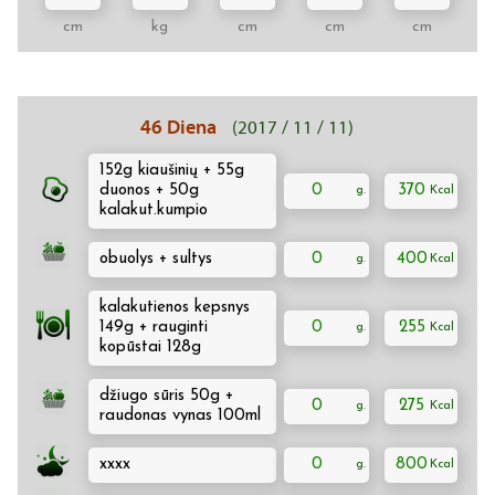
cm
kg
cm
cm
cm
46 Diena
(2017 / 11 / 11)
152g kiaušinių + 55g
duonos + 50g
0
370
kalakut.kumpio
obuolys + sultys
0
400
kalakutienos kepsnys
149g + rauginti
0
255
kopūstai 128g
džiugo sūris 50g +
0
275
raudonas vynas 100ml
xxxx
0
800