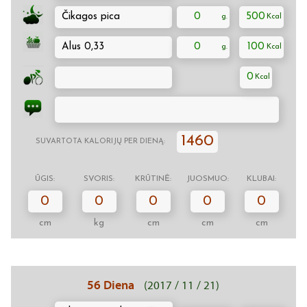
Čikagos pica
0
500
Alus 0,33
0
100
0
1460
SUVARTOTA KALORIJŲ PER DIENĄ:
ŪGIS:
SVORIS:
KRŪTINĖ:
JUOSMUO:
KLUBAI:
0
0
0
0
0
cm
kg
cm
cm
cm
56 Diena
(2017 / 11 / 21)