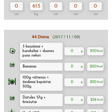
0
61.5
0
0
0
cm
kg
cm
cm
cm
44 Diena
(2017 / 11 / 09)
3 kiaušiniai +
burokėliai + duonos
0
300
pusė riekės
Bananas
0
200
100g vištienos +
žiediniai kopūstai
0
250
502g
Datulės 57g +
0
256
6riešutai