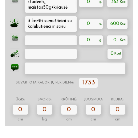
studentų
0
353
maistas50g+kriaušė
3 karšti sumuštiniai su
0
600
kalukutiena ir sūriu
0
0
0
1733
SUVARTOTA KALORIJŲ PER DIENĄ:
ŪGIS:
SVORIS:
KRŪTINĖ:
JUOSMUO:
KLUBAI:
0
0
0
0
0
cm
kg
cm
cm
cm