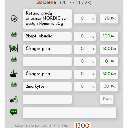
58 Diena
(2017 / 11 / 23)
Keturių grūdų
dribsniai NORDIC su
0
170
avižų sėlenomis 50g
2kepti obuoliai
0
100
Čikagos pica
0
500
0
0
Čikagos pica
0
500
2morkytės
0
30
0
1300
SUVARTOTA KALORIJŲ PER DIENĄ: