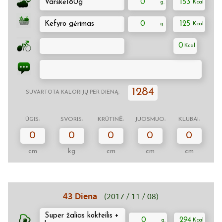
Varškė180g
0
153
Kefyro gėrimas
0
125
0
1284
SUVARTOTA KALORIJŲ PER DIENĄ:
ŪGIS:
SVORIS:
KRŪTINĖ:
JUOSMUO:
KLUBAI:
0
0
0
0
0
cm
kg
cm
cm
cm
43 Diena
(2017 / 11 / 08)
Super žalias kokteilis +
0
294