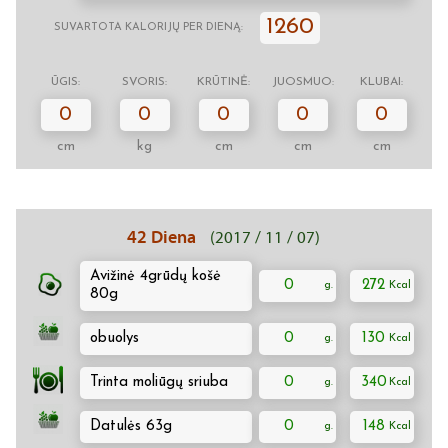
1260
SUVARTOTA KALORIJŲ PER DIENĄ:
ŪGIS:
SVORIS:
KRŪTINĖ:
JUOSMUO:
KLUBAI:
0
0
0
0
0
cm
kg
cm
cm
cm
42 Diena
(2017 / 11 / 07)
Avižinė 4grūdų košė
0
272
80g
obuolys
0
130
Trinta moliūgų sriuba
0
340
Datulės 63g
0
148