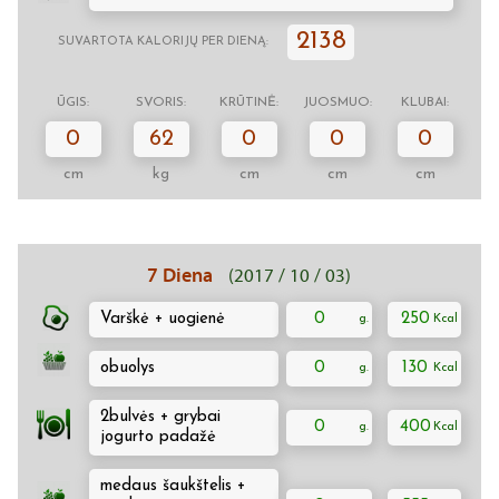
2138
SUVARTOTA KALORIJŲ PER DIENĄ:
ŪGIS:
SVORIS:
KRŪTINĖ:
JUOSMUO:
KLUBAI:
0
62
0
0
0
cm
kg
cm
cm
cm
7 Diena
(2017 / 10 / 03)
Varškė + uogienė
0
250
obuolys
0
130
2bulvės + grybai
0
400
jogurto padažė
medaus šaukštelis +