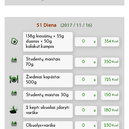
51 Diena
(2017 / 11 / 16)
138g kiaušinių + 55g
duonos + 50g
0
354
kalakut.kumpio
Studentų maistais
0
350
70g.
Žiediniai kopūstai
0
125
500g
Studentų maistas 30g
0
150
2 kepti obuoliai įdaryti
0
180
varške
Obuolys+varškė
0
230