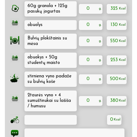
60g granola + 125g
0
325
pasukų jogurtas
obuolys
0
130
Bulvių plokštainis su
0
550
mėsa
obuokys + 50g
0
253
studentų maisto
stirniena vyno padaže
0
500
su bulvių koše
2taurės vyno + 4
sumuštinukai su lašiša
0
380
/ humusu
0