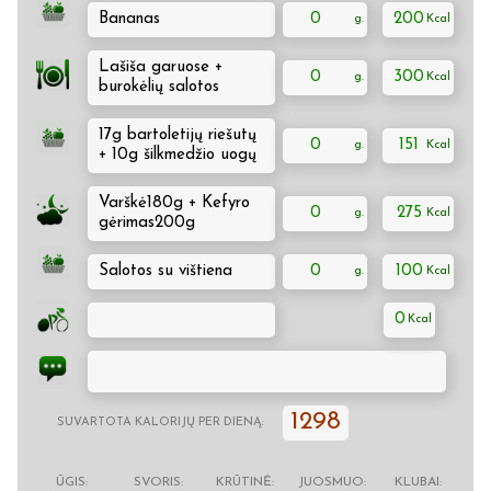
Bananas
0
200
Lašiša garuose +
0
300
burokėlių salotos
17g bartoletijų riešutų
0
151
+ 10g šilkmedžio uogų
Varškė180g + Kefyro
0
275
gėrimas200g
Salotos su vištiena
0
100
0
1298
SUVARTOTA KALORIJŲ PER DIENĄ:
ŪGIS:
SVORIS:
KRŪTINĖ:
JUOSMUO:
KLUBAI: