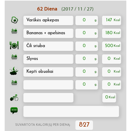
62 Diena
(2017 / 11 / 27)
Varškės apkepas
0
147
Bananas + apelsinas
0
180
Čili sriuba
0
500
Slyvos
0
0
Kepti obuoliai
0
0
0
0
0
827
SUVARTOTA KALORIJŲ PER DIENĄ: