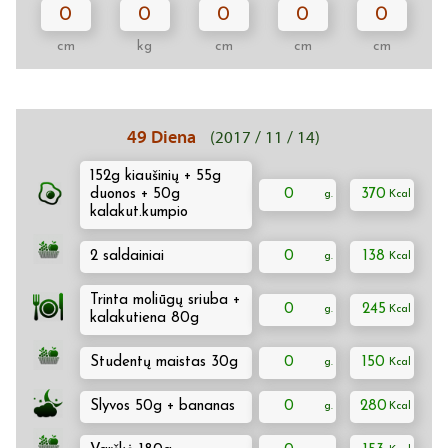
0
0
0
0
0
cm
kg
cm
cm
cm
49 Diena
(2017 / 11 / 14)
152g kiaušinių + 55g
duonos + 50g
0
370
kalakut.kumpio
2 saldainiai
0
138
Trinta moliūgų sriuba +
0
245
kalakutiena 80g
Studentų maistas 30g
0
150
Slyvos 50g + bananas
0
280