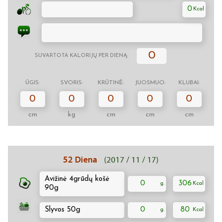
0
0
SUVARTOTA KALORIJŲ PER DIENĄ:
ŪGIS:
SVORIS:
KRŪTINĖ:
JUOSMUO:
KLUBAI:
0
0
0
0
0
cm
kg
cm
cm
cm
52 Diena
(2017 / 11 / 17)
Avižinė 4grūdų košė
0
306
90g
Slyvos 50g
0
80