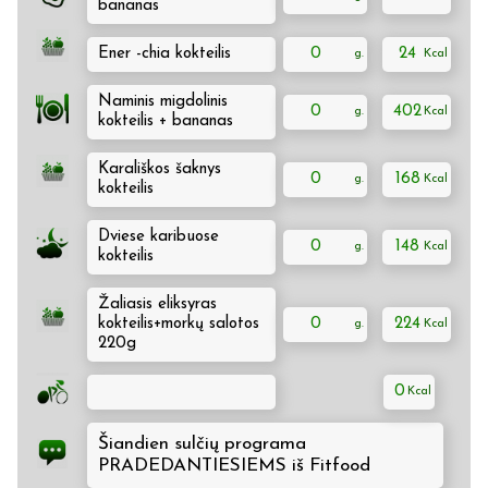
bananas
Ener -chia kokteilis
0
24
Naminis migdolinis
0
402
kokteilis + bananas
Karališkos šaknys
0
168
kokteilis
Dviese karibuose
0
148
kokteilis
Žaliasis eliksyras
kokteilis+morkų salotos
0
224
220g
0
Šiandien sulčių programa
PRADEDANTIESIEMS iš Fitfood