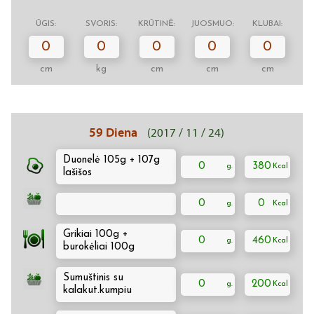
ŪGIS:
SVORIS:
KRŪTINĖ:
JUOSMUO:
KLUBAI:
0
0
0
0
0
cm
kg
cm
cm
cm
59 Diena
(2017 / 11 / 24)
Duonelė 105g + 107g
0
380
lašišos
0
0
Grikiai 100g +
0
460
burokėliai 100g
Sumuštinis su
0
200
kalakut.kumpiu