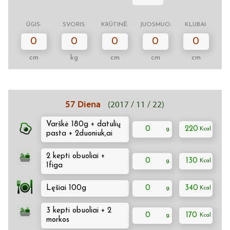
ŪGIS:
SVORIS:
KRŪTINĖ:
JUOSMUO:
KLUBAI:
0
0
0
0
0
cm
kg
cm
cm
cm
57 Diena
(2017 / 11 / 22)
Varškė 180g + datulių
0
220
pasta + 2duoniuk,ai
2 kepti obuoliai +
0
130
1figa
Lęšiai 100g
0
340
3 kepti obuoliai + 2
0
170
morkos