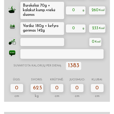
Burokėliai 70g +
kalakut.kump.+riekė
0
260
duonos
Varškė 180g + kefyro
0
233
gėrimas 142g
0
1383
SUVARTOTA KALORIJŲ PER DIENĄ:
ŪGIS:
SVORIS:
KRŪTINĖ:
JUOSMUO:
KLUBAI:
0
62.5
0
0
0
cm
kg
cm
cm
cm