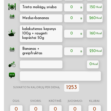
Trinta moliūgų sriuba
0
150
Medus+bananas
0
260
kalakutienos kepsnys
100g + rauginti
0
160
kopūstai 50g
Bananas +
0
250
greipfruktas
0
1253
SUVARTOTA KALORIJŲ PER DIENĄ:
ŪGIS:
SVORIS:
KRŪTINĖ:
JUOSMUO:
KLUBAI:
0
0
0
0
0