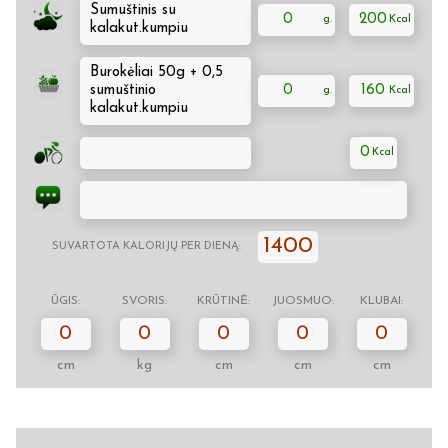
Sumuštinis su
0
200
kalakut.kumpiu
Burokėliai 50g + 0,5
sumuštinio
0
160
kalakut.kumpiu
0
1400
SUVARTOTA KALORIJŲ PER DIENĄ:
ŪGIS:
SVORIS:
KRŪTINĖ:
JUOSMUO:
KLUBAI:
0
0
0
0
0
cm
kg
cm
cm
cm