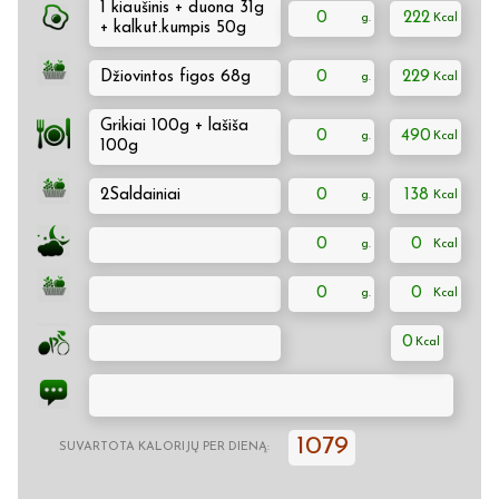
1 kiaušinis + duona 31g
0
222
+ kalkut.kumpis 50g
Džiovintos figos 68g
0
229
Grikiai 100g + lašiša
0
490
100g
2Saldainiai
0
138
0
0
0
0
0
1079
SUVARTOTA KALORIJŲ PER DIENĄ: