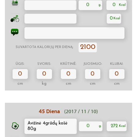
0
0
0
2100
SUVARTOTA KALORIJŲ PER DIENĄ:
ŪGIS:
SVORIS:
KRŪTINĖ:
JUOSMUO:
KLUBAI:
0
0
0
0
0
cm
kg
cm
cm
cm
45 Diena
(2017 / 11 / 10)
Avižinė 4grūdų košė
0
272
80g