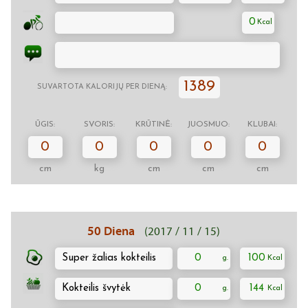
0
1389
SUVARTOTA KALORIJŲ PER DIENĄ:
ŪGIS:
SVORIS:
KRŪTINĖ:
JUOSMUO:
KLUBAI:
0
0
0
0
0
cm
kg
cm
cm
cm
50 Diena
(2017 / 11 / 15)
Super žalias kokteilis
0
100
Kokteilis švytėk
0
144