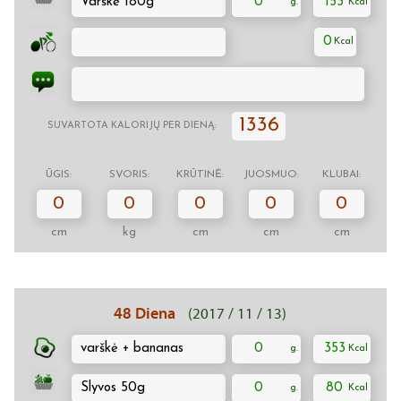
Varškė 180g
0
153
0
1336
SUVARTOTA KALORIJŲ PER DIENĄ:
ŪGIS:
SVORIS:
KRŪTINĖ:
JUOSMUO:
KLUBAI:
0
0
0
0
0
cm
kg
cm
cm
cm
48 Diena
(2017 / 11 / 13)
varškė + bananas
0
353
Slyvos 50g
0
80