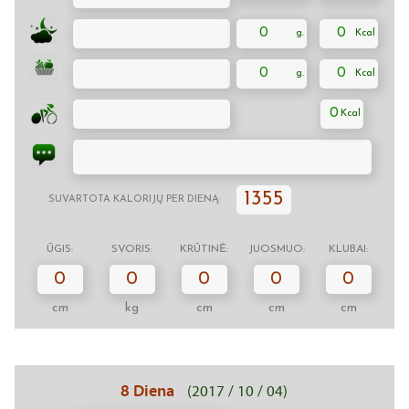
0
0
0
0
0
1355
SUVARTOTA KALORIJŲ PER DIENĄ:
ŪGIS:
SVORIS:
KRŪTINĖ:
JUOSMUO:
KLUBAI:
0
0
0
0
0
cm
kg
cm
cm
cm
8 Diena
(2017 / 10 / 04)