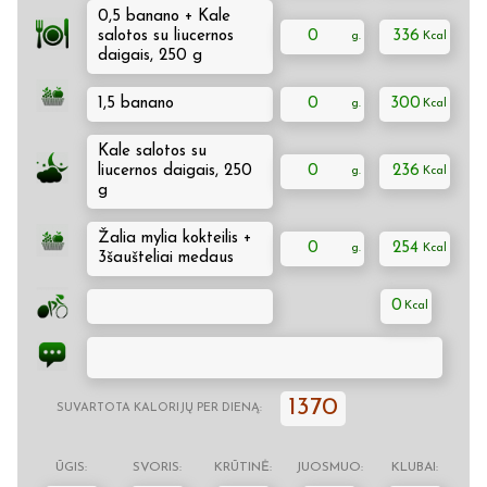
0,5 banano + Kale
salotos su liucernos
0
336
daigais, 250 g
1,5 banano
0
300
Kale salotos su
liucernos daigais, 250
0
236
g
Žalia mylia kokteilis +
0
254
3šaušteliai medaus
0
1370
SUVARTOTA KALORIJŲ PER DIENĄ:
ŪGIS:
SVORIS:
KRŪTINĖ:
JUOSMUO:
KLUBAI: