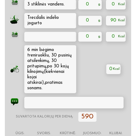
3 stiklinės vandens.
0
0
Trecdalis indelio
0
90
jogurto
0
0
6 min bėgimo
treniruokliu, 30 pusinių
atsilenkimų, 30
pritupimų,po 30 kojų
0
kilnojimų(kiekvienai
kojai
atskirai),pratimas
sonams.
590
SUVARTOTA KALORIJŲ PER DIENĄ:
ŪGIS:
SVORIS:
KRŪTINĖ:
JUOSMUO:
KLUBAI: