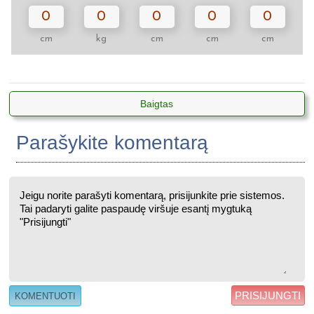
0
0
0
0
0
cm
kg
cm
cm
cm
Baigtas
Parašykite komentarą
PRISIJUNGTI