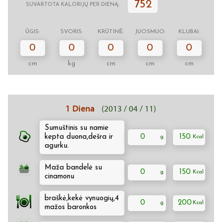
752
SUVARTOTA KALORIJŲ PER DIENĄ:
ŪGIS:
SVORIS:
KRŪTINĖ:
JUOSMUO:
KLUBAI:
0
0
0
0
0
cm
kg
cm
cm
cm
1 Diena
(2013 / 04 / 11)
Sumuštinis su namie
kepta duona,dešra ir
0
150
agurku.
Maža bandelė su
0
150
cinamonu
braškė,kekė vynuogių,4
0
200
mažos baronkos