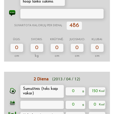
hoop lanko sukimo.
486
SUVARTOTA KALORIJŲ PER DIENĄ:
ŪGIS:
SVORIS:
KRŪTINĖ:
JUOSMUO:
KLUBAI:
0
0
0
0
0
cm
kg
cm
cm
cm
2 Diena
(2013 / 04 / 12)
Sumuštinis (toks kaip
0
150
vakar)
0
0