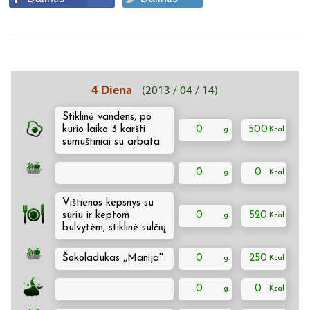
4 Diena
(2013 / 04 / 14)
Stiklinė vandens, po
kurio laiko 3 karšti
0
500
sumuštiniai su arbata
0
0
Vištienos kepsnys su
sūriu ir keptom
0
520
bulvytėm, stiklinė sulčių
Šokoladukas ,,Manija''
0
250
0
0