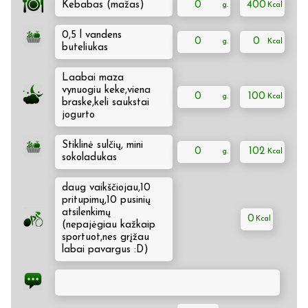
Kebabas (mažas)
0
400
0,5 l vandens
0
0
buteliukas
Laabai maza
vynuogiu keke,viena
0
100
braske,keli saukstai
jogurto
Stiklinė sulčių, mini
0
102
sokoladukas
daug vaikščiojau,10
pritupimų,10 pusinių
atsilenkimų
0
(nepajėgiau kažkaip
sportuot,nes grįžau
labai pavargus :D)