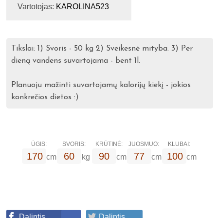
Vartotojas:
KAROLINA523
Tikslai: 1) Svoris - 50 kg 2) Sveikesnė mityba. 3) Per
dieną vandens suvartojama - bent 1l.
Planuoju mažinti suvartojamų kalorijų kiekį - jokios
konkrečios dietos :)
ŪGIS:
SVORIS:
KRŪTINĖ:
JUOSMUO:
KLUBAI:
170
60
90
77
100
cm
kg
cm
cm
cm
Dalintis
Dalintis