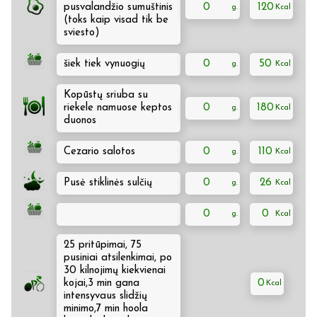
pusvalandžio sumuštinis
0
120
(toks kaip visad tik be
sviesto)
šiek tiek vynuogių
0
50
Kopūstų sriuba su
riekele namuose keptos
0
180
duonos
Cezario salotos
0
110
Pusė stiklinės sulčių
0
26
0
0
25 pritūpimai, 75
pusiniai atsilenkimai, po
30 kilnojimų kiekvienai
kojai,3 min gana
0
intensyvaus slidžių
minimo,7 min hoola