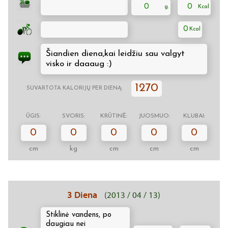
0
0
0
Šiandien diena,kai leidžiu sau valgyt
visko ir daaaug :)
1270
SUVARTOTA KALORIJŲ PER DIENĄ:
ŪGIS:
SVORIS:
KRŪTINĖ:
JUOSMUO:
KLUBAI:
0
0
0
0
0
cm
kg
cm
cm
cm
3 Diena
(2013 / 04 / 13)
Stiklinė vandens, po
daugiau nei