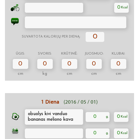
0
0
SUVARTOTA KALORIJŲ PER DIENĄ:
ŪGIS:
SVORIS:
KRŪTINĖ:
JUOSMUO:
KLUBAI:
0
0
0
0
0
cm
kg
cm
cm
cm
1 Diena
(2016 / 05 / 01)
obuolys kivi vanduo
0
0
bananas meliono kava
0
0