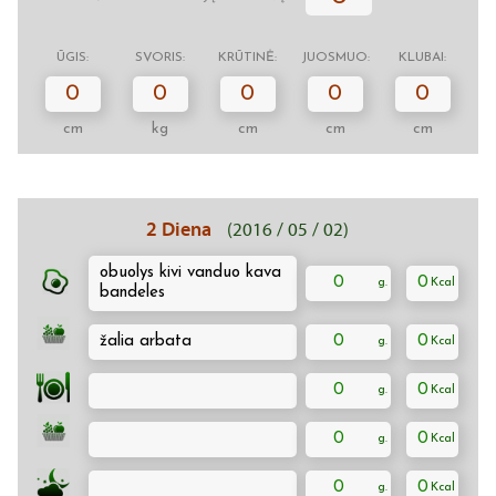
ŪGIS:
SVORIS:
KRŪTINĖ:
JUOSMUO:
KLUBAI:
0
0
0
0
0
cm
kg
cm
cm
cm
2 Diena
(2016 / 05 / 02)
obuolys kivi vanduo kava
0
0
bandeles
žalia arbata
0
0
0
0
0
0
0
0