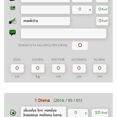
0
0
mankšta
0
0
SUVARTOTA KALORIJŲ PER DIENĄ:
ŪGIS:
SVORIS:
KRŪTINĖ:
JUOSMUO:
KLUBAI:
0
0
0
0
0
cm
kg
cm
cm
cm
1 Diena
(2016 / 05 / 01)
obuolys kivi vanduo
0
231
bananas meliono kava