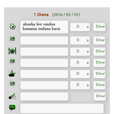
1 Diena
(2016 / 05 / 01)
obuolys kivi vanduo
0
0
bananas meliono kava
0
0
0
0
0
0
0
0
0
0
0