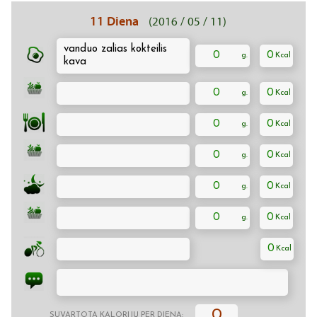
11 Diena
(2016 / 05 / 11)
vanduo zalias kokteilis
0
0
kava
0
0
0
0
0
0
0
0
0
0
0
0
SUVARTOTA KALORIJŲ PER DIENĄ: