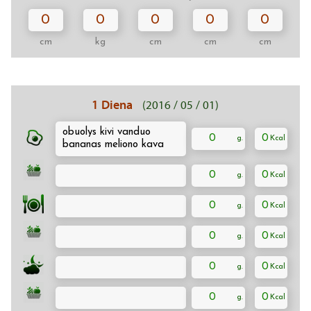
0
0
0
0
0
cm
kg
cm
cm
cm
1 Diena
(2016 / 05 / 01)
obuolys kivi vanduo
0
0
bananas meliono kava
0
0
0
0
0
0
0
0
0
0