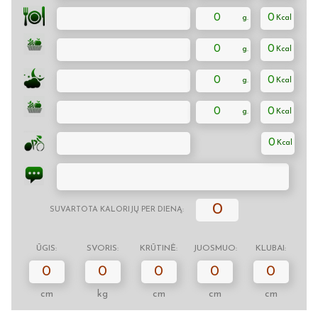
0
0
0
0
0
0
0
0
0
0
SUVARTOTA KALORIJŲ PER DIENĄ:
ŪGIS:
SVORIS:
KRŪTINĖ:
JUOSMUO:
KLUBAI:
0
0
0
0
0
cm
kg
cm
cm
cm