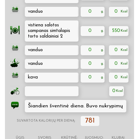
vanduo
0
0
vistiena salotos
sampanas simtalapis
0
550
torto saldainiai 2
vanduo
0
0
vanduo
0
0
kava
0
0
0
Šiandien šventinė diena. Buvo nukrypimų
781
SUVARTOTA KALORIJŲ PER DIENĄ:
ŪGIS:
SVORIS:
KRŪTINĖ:
JUOSMUO:
KLUBAI: