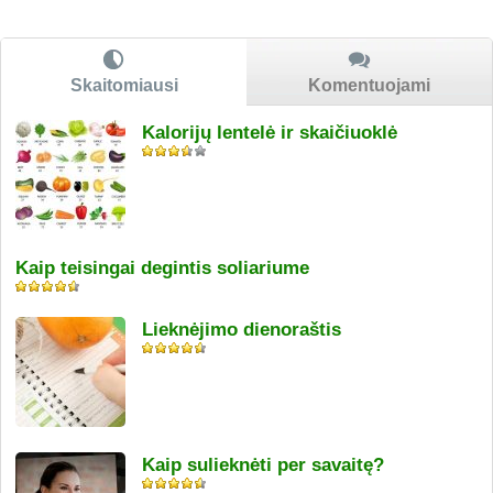
Skaitomiausi
Komentuojami
Kalorijų lentelė ir skaičiuoklė
Kaip teisingai degintis soliariume
Lieknėjimo dienoraštis
Kaip sulieknėti per savaitę?