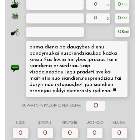
0
0
0
0
0
pirma diena po daugybes dienu
bandymu,kai nusprendziau,kad kazka
keisiu.Kas liecia mitybos iprocius tai ir
siandiena prisiedziau kaip
visada,neadau jegu pradeti sveikai
maitintis nuo siandien,nusprendziau tai
daryti nuo rytojaus,bet jau siandien
pradejau pildyi dienorasty rydienai !!!
0
SUVARTOTA KALORIJŲ PER DIENĄ:
ŪGIS:
SVORIS:
KRŪTINĖ:
JUOSMUO:
KLUBAI:
0
0
0
0
0