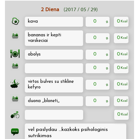
2 Diena
(2017 / 05 / 29)
kava
0
0
bananas ir kepti
0
0
varskeciai
obolys
0
0
0
0
virtos bulves su stikline
0
0
kefyro
duona ,,bloneti,,
0
0
0
vel paslydau ...kazkoks psihologinis
sutrikimas