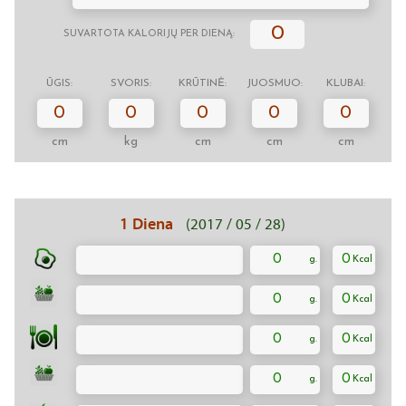
0
SUVARTOTA KALORIJŲ PER DIENĄ:
ŪGIS:
SVORIS:
KRŪTINĖ:
JUOSMUO:
KLUBAI:
0
0
0
0
0
cm
kg
cm
cm
cm
1 Diena
(2017 / 05 / 28)
0
0
0
0
0
0
0
0