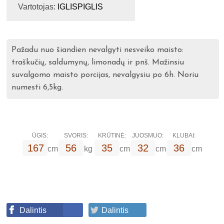
Vartotojas:
IGLISPIGLIS
Pažadu nuo šiandien nevalgyti nesveiko maisto:
traškučių, saldumynų, limonadų ir pnš. Mažinsiu
suvalgomo maisto porcijas, nevalgysiu po 6h. Noriu
numesti 6,5kg.
ŪGIS:
SVORIS:
KRŪTINĖ:
JUOSMUO:
KLUBAI:
167
56
35
32
36
cm
kg
cm
cm
cm
Dalintis
Dalintis