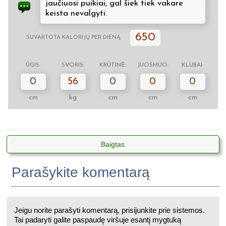
jaučiuosi puikiai, gal šiek tiek vakare
keista nevalgyti.
650
SUVARTOTA KALORIJŲ PER DIENĄ:
ŪGIS:
SVORIS:
KRŪTINĖ:
JUOSMUO:
KLUBAI:
0
56
0
0
0
cm
kg
cm
cm
cm
Baigtas
Parašykite komentarą