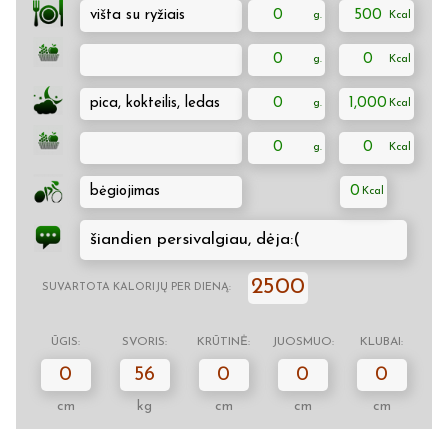
višta su ryžiais
0
500
0
0
pica, kokteilis, ledas
0
1,000
0
0
bėgiojimas
0
šiandien persivalgiau, dėja:(
2500
SUVARTOTA KALORIJŲ PER DIENĄ:
ŪGIS:
SVORIS:
KRŪTINĖ:
JUOSMUO:
KLUBAI:
0
56
0
0
0
cm
kg
cm
cm
cm