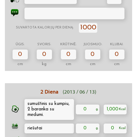
1000
SUVARTOTA KALORIJŲ PER DIENĄ:
ŪGIS:
SVORIS:
KRŪTINĖ:
JUOSMUO:
KLUBAI:
0
0
0
0
0
cm
kg
cm
cm
cm
2 Diena
(2013 / 06 / 13)
sumuštinis su kumpiu,
2 baranka su
0
1,000
medumi.
riešutai
0
0