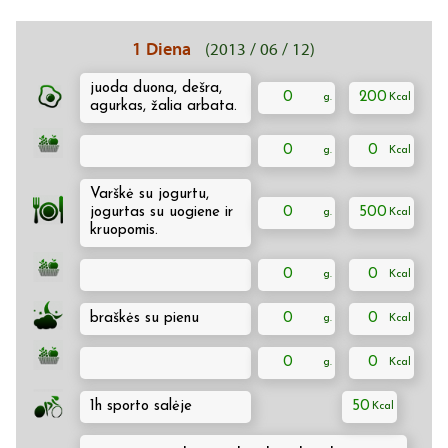
1 Diena
(2013 / 06 / 12)
juoda duona, dešra,
0
200
agurkas, žalia arbata.
0
0
Varškė su jogurtu,
jogurtas su uogiene ir
0
500
kruopomis.
0
0
braškės su pienu
0
0
0
0
1h sporto salėje
50