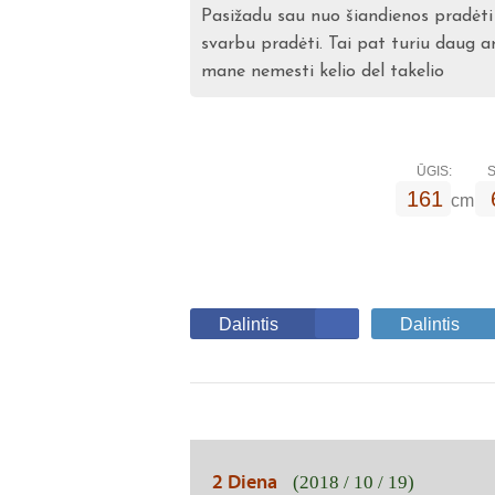
Pasižadu sau nuo šiandienos pradėti
svarbu pradėti. Tai pat turiu daug a
mane nemesti kelio del takelio
ŪGIS:
S
161
cm
Dalintis
Dalintis
2 Diena
(2018 / 10 / 19)