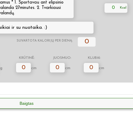
namus * 1. Sportavau ant elipsinio
1valanda 27minutes. 2. Tvarkiausi
0
alandų.
ikiai ir su nuotaika. :)
0
SUVARTOTA KALORIJŲ PER DIENĄ:
KRŪTINĖ:
JUOSMUO:
KLUBAI:
0
0
0
g
cm
cm
cm
Baigtas