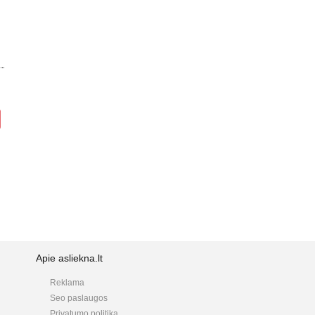
Apie asliekna.lt
Reklama
Seo paslaugos
Privatumo politika