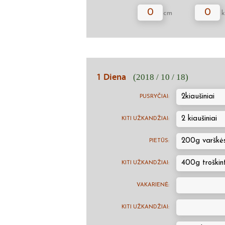
0
0
cm
k
1 Diena
(2018 / 10 / 18)
2kiaušiniai
PUSRYČIAI:
2 kiaušiniai
KITI UŽKANDŽIAI:
200g varškės
PIETŪS:
400g troškin
KITI UŽKANDŽIAI:
VAKARIENĖ:
KITI UŽKANDŽIAI: