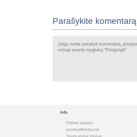
Parašykite komentarą
Info
Pirkimo sąlygos
yourhealthtoday.net
Sporto klubai Vilniuje