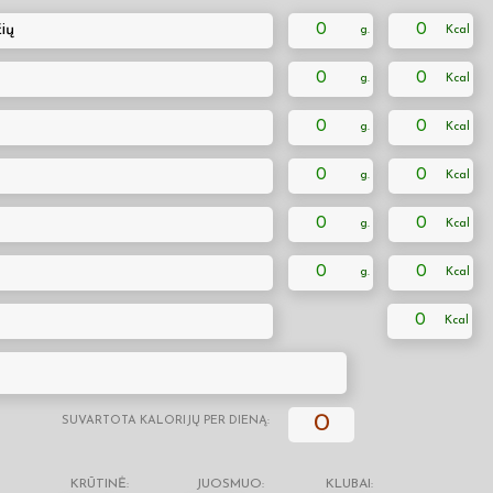
ių
0
0
0
0
0
0
0
0
0
0
0
0
0
0
SUVARTOTA KALORIJŲ PER DIENĄ:
KRŪTINĖ:
JUOSMUO:
KLUBAI: