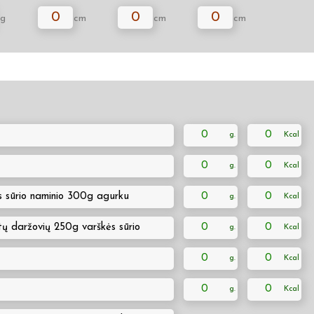
0
0
0
g
cm
cm
cm
0
0
0
0
 sūrio naminio 300g agurku
0
0
tų daržovių 250g varškės sūrio
0
0
0
0
0
0