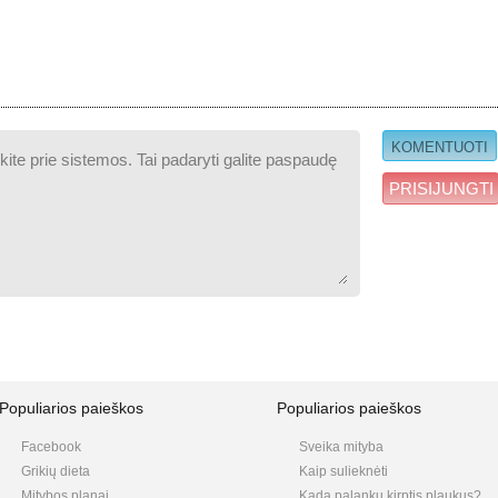
PRISIJUNGTI
Populiarios paieškos
Populiarios paieškos
Facebook
Sveika mityba
Grikių dieta
Kaip sulieknėti
Mitybos planai
Kada palanku kirptis plaukus?