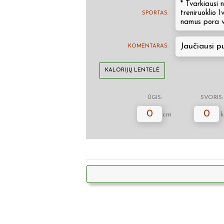
* Tvarkiausi 
treniruoklio 
SPORTAS:
namus pora v
Jaučiausi pu
KOMENTARAS:
KALORIJŲ LENTELĖ
ŪGIS:
SVORIS:
0
0
cm
k