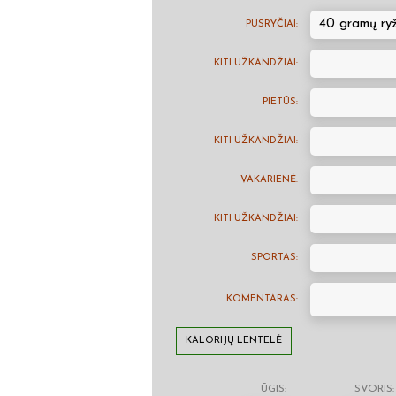
40 gramų ryž
PUSRYČIAI:
KITI UŽKANDŽIAI:
PIETŪS:
KITI UŽKANDŽIAI:
VAKARIENĖ:
KITI UŽKANDŽIAI:
SPORTAS:
KOMENTARAS:
KALORIJŲ LENTELĖ
ŪGIS:
SVORIS: