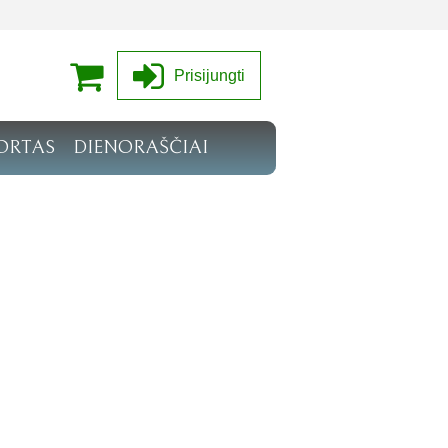
Prisijungti
ORTAS
DIENORAŠČIAI