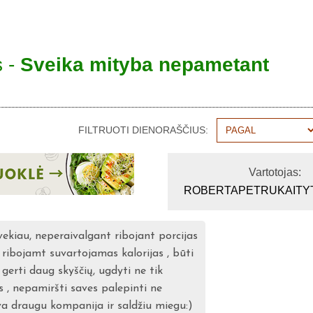
s -
Sveika mityba nepametant
FILTRUOTI DIENORAŠČIUS:
Vartotojas:
ROBERTAPETRUKAITY
vekiau, neperaivalgant ribojant porcijas
, ribojamt suvartojamas kalorijas , būti
ą, gerti daug skyščių, ugdyti ne tik
s , nepamiršti saves palepinti ne
a draugu kompanija ir saldžiu miegu:)