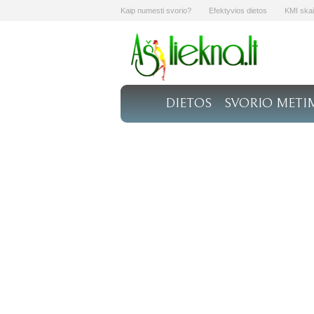
Kaip numesti svorio?
Efektyvios dietos
KMI skai
DIETOS
SVORIO METI