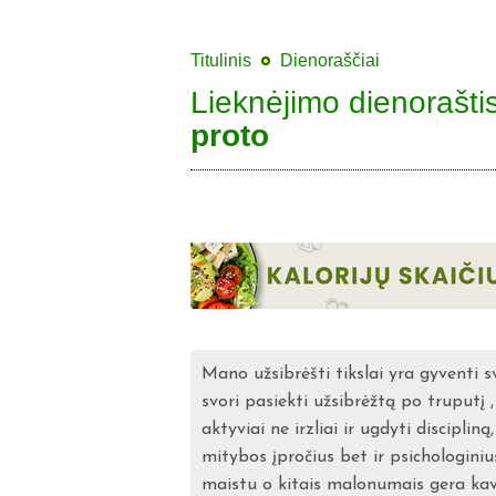
Titulinis
Dienoraščiai
Lieknėjimo dienorašti
proto
Mano užsibrėšti tikslai yra gyventi s
svori pasiekti užsibrėžtą po truputį 
aktyviai ne irzliai ir ugdyti disciplin
mitybos įpročius bet ir psichologiniu
maistu o kitais malonumais gera kav