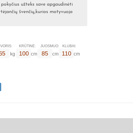
 pokyčius užteks save apgaudinėti
rtėjančių švenčių,kurios motyvuoja
VORIS:
KRŪTINĖ:
JUOSMUO:
KLUBAI:
65
100
85
110
kg
cm
cm
cm