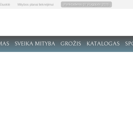
čiuoklė
Mitybos planai lieknėjimui
Penktadienis 07 Rugpjūtis 2026
MAS
SVEIKA MITYBA
GROŽIS
KATALOGAS
SP