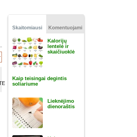
Skaitomiausi
Komentuojami
Kalorijų
lentelė ir
skaičiuoklė
Kaip teisingai degintis
TE
soliariume
Lieknėjimo
dienoraštis