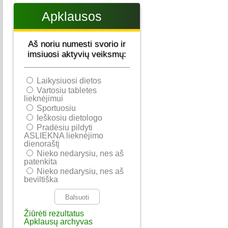
Apklausos
Aš noriu numesti svorio ir
imsiuosi aktyvių veiksmų:
Laikysiuosi dietos
Vartosiu tabletes
lieknėjimui
Sportuosiu
Ieškosiu dietologo
Pradėsiu pildyti
ASLIEKNA lieknėjimo
dienoraštį
Nieko nedarysiu, nes aš
patenkita
Nieko nedarysiu, nes aš
beviltiška
Žiūrėti rezultatus
Apklausų archyvas