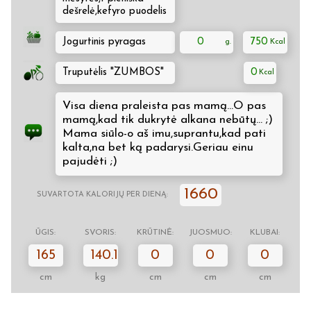
dešrelė,kefyro puodelis
Jogurtinis pyragas
0
750
Truputėlis "ZUMBOS"
0
Visa diena praleista pas mamą...O pas
mamą,kad tik dukrytė alkana nebūtų... ;)
Mama siūlo-o aš imu,suprantu,kad pati
kalta,na bet ką padarysi.Geriau einu
pajudėti ;)
1660
SUVARTOTA KALORIJŲ PER DIENĄ:
ŪGIS:
SVORIS:
KRŪTINĖ:
JUOSMUO:
KLUBAI:
165
140.1
0
0
0
cm
kg
cm
cm
cm