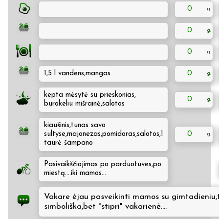
0
0
0
1,5 l vandens,mangas
0
kepta mėsytė su prieskonias,
0
burokeliu mišrainė,salotos
kiaušinis,tunas savo
sultyse,majonezas,pomidoras,salotos,1
0
taurė šampano
Pasivaikščiojimas po parduotuves,po
miestą....iki mamos...
Vakare ėjau pasveikinti mamos su gimtadieniu,
simboliška,bet "stipri" vakarienė....