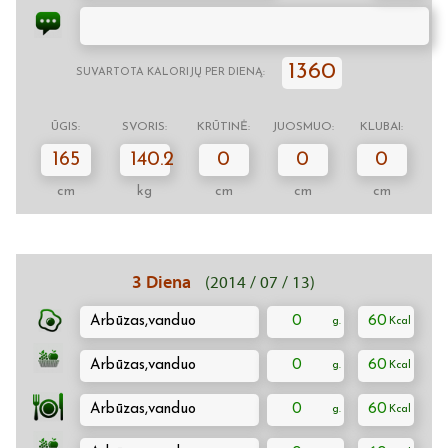
1360
SUVARTOTA KALORIJŲ PER DIENĄ:
ŪGIS:
SVORIS:
KRŪTINĖ:
JUOSMUO:
KLUBAI:
165
140.2
0
0
0
cm
kg
cm
cm
cm
3 Diena
(2014 / 07 / 13)
Arbūzas,vanduo
0
60
Arbūzas,vanduo
0
60
Arbūzas,vanduo
0
60