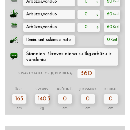
Arbūzas,vanduo
0
60
Arbūzas,vanduo
0
60
Arbūzas,vanduo
0
60
15min. ant sukimosi rato
0
Šiandien iškrovos diena su 1kg.arbūzu ir
vandeniu
360
SUVARTOTA KALORIJŲ PER DIENĄ:
ŪGIS:
SVORIS:
KRŪTINĖ:
JUOSMUO:
KLUBAI:
165
140.5
0
0
0
cm
kg
cm
cm
cm