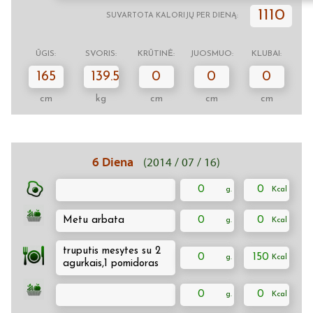
1110
SUVARTOTA KALORIJŲ PER DIENĄ:
ŪGIS:
SVORIS:
KRŪTINĖ:
JUOSMUO:
KLUBAI:
165
139.5
0
0
0
cm
kg
cm
cm
cm
6 Diena
(2014 / 07 / 16)
0
0
Metu arbata
0
0
truputis mesytes su 2
0
150
agurkais,1 pomidoras
0
0