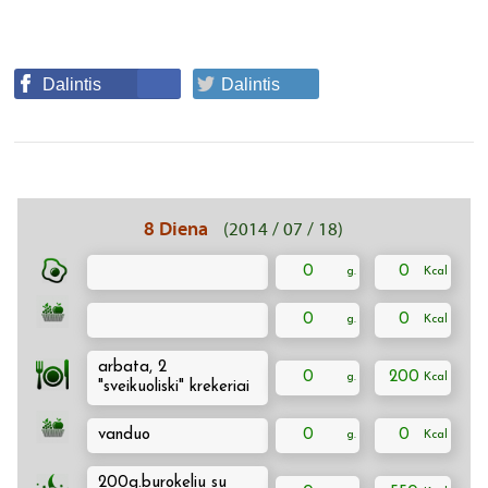
Dalintis
Dalintis
8 Diena
(2014 / 07 / 18)
0
0
0
0
arbata, 2
0
200
"sveikuoliski" krekeriai
vanduo
0
0
200g.burokeliu su