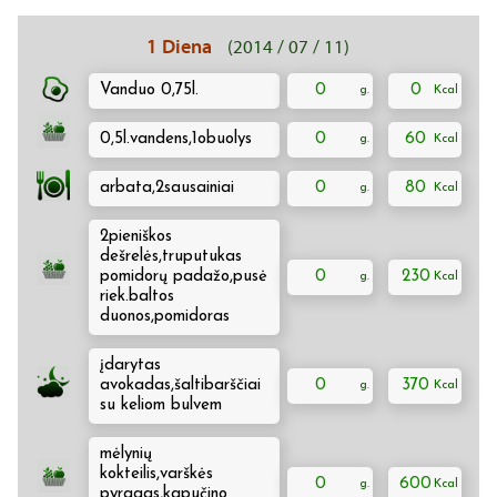
1 Diena
(2014 / 07 / 11)
Vanduo 0,75l.
0
0
0,5l.vandens,1obuolys
0
60
arbata,2sausainiai
0
80
2pieniškos
dešrelės,truputukas
pomidorų padažo,pusė
0
230
riek.baltos
duonos,pomidoras
įdarytas
avokadas,šaltibarščiai
0
370
su keliom bulvem
mėlynių
kokteilis,varškės
0
600
pyragas,kapučino