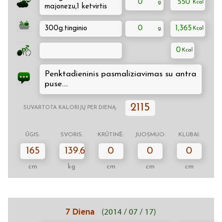
0
550
majonezu,1 ketvirtis
300g.tinginio
0
1,365
0
Penktadieninis pasmaliziavimas su antra
puse....
2115
SUVARTOTA KALORIJŲ PER DIENĄ:
ŪGIS:
SVORIS:
KRŪTINĖ:
JUOSMUO:
KLUBAI:
165
139.6
0
0
0
cm
kg
cm
cm
cm
7 Diena
(2014 / 07 / 17)