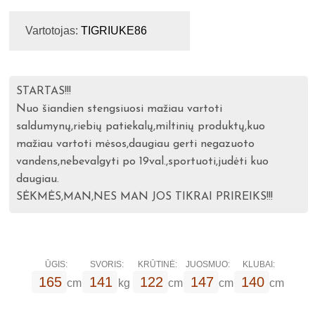
Vartotojas:
TIGRIUKE86
STARTAS!!!
Nuo šiandien stengsiuosi mažiau vartoti
saldumynų,riebių patiekalų,miltinių produktų,kuo
mažiau vartoti mėsos,daugiau gerti negazuoto
vandens,nebevalgyti po 19val.,sportuoti,judėti kuo
daugiau.
SĖKMĖS,MAN,NES MAN JOS TIKRAI PRIREIKS!!!
ŪGIS:
SVORIS:
KRŪTINĖ:
JUOSMUO:
KLUBAI:
165
141
122
147
140
cm
kg
cm
cm
cm