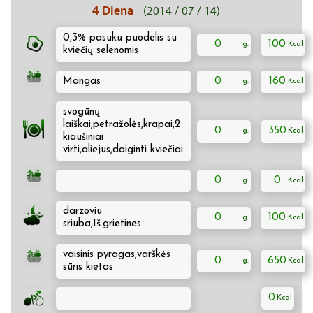
4 Diena
(2014 / 07 / 14)
0,3% pasuku puodelis su
0
100
kviečių selenomis
Mangas
0
160
svogūnų
laiškai,petražolės,krapai,2
0
350
kiaušiniai
virti,aliejus,daiginti kviečiai
0
0
darzoviu
0
100
sriuba,1š.grietines
vaisinis pyragas,varškės
0
650
sūris kietas
0