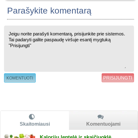
Parašykite komentarą
PRISIJUNGTI
Skaitomiausi
Komentuojami
Kalorijų lentelė ir skaičiuoklė