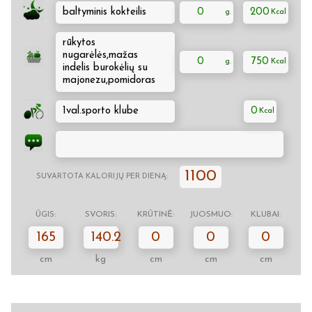
baltyminis kokteilis
0
200
rūkytos
nugarėlės,mažas
0
750
indelis burokėlių su
majonezu,pomidoras
1val.sporto klube
0
1100
SUVARTOTA KALORIJŲ PER DIENĄ:
ŪGIS:
SVORIS:
KRŪTINĖ:
JUOSMUO:
KLUBAI:
165
140.2
0
0
0
cm
kg
cm
cm
cm