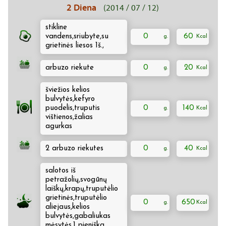
2 Diena
(2014 / 07 / 12)
stikline
vandens,sriubyte,su
0
60
grietinės liesos 1š.,
arbuzo riekute
0
20
šviežios kelios
bulvytės,kefyro
puodelis,truputis
0
140
vištienos,žalias
agurkas
2 arbuzo riekutes
0
40
salotos iš
petražolių,svogūnų
laiškų,krapų,truputėlio
grietinės,truputėlio
0
650
aliejaus,kelios
bulvytės,gabaliukas
mėsytės,1 pieniška