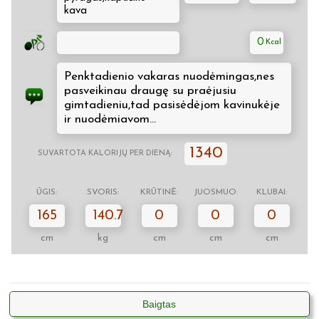
kava
0
Penktadienio vakaras nuodėmingas,nes
pasveikinau draugę su praėjusiu
gimtadieniu,tad pasisėdėjom kavinukėje
ir nuodėmiavom...
1340
SUVARTOTA KALORIJŲ PER DIENĄ:
ŪGIS:
SVORIS:
KRŪTINĖ:
JUOSMUO:
KLUBAI:
165
140.7
0
0
0
cm
kg
cm
cm
cm
Baigtas