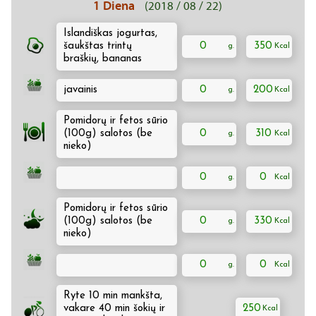
1 Diena
(2018 / 08 / 22)
Islandiškas jogurtas,
šaukštas trintų
0
350
braškių, bananas
javainis
0
200
Pomidorų ir fetos sūrio
(100g) salotos (be
0
310
nieko)
0
0
Pomidorų ir fetos sūrio
(100g) salotos (be
0
330
nieko)
0
0
Ryte 10 min mankšta,
vakare 40 min šokių ir
250