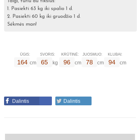
Taigi, turiu du tikslus:
1. Pasiekti 63 kg iki spalio 1 d.
2. Pasiekti 60 kg iki gruodžio 1 d.
Sėkmės man!
ŪGIS:
SVORIS:
KRŪTINĖ:
JUOSMUO:
KLUBAI:
164
65
96
78
94
cm
kg
cm
cm
cm
Dalintis
Dalintis