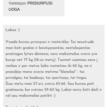
Vartotojas:
PRISIURPUSI
UOGA
Labas :)
Visada buvau prisirpusi ir moteriška. Tai nesutrudė
man būti gražiai ir besišypsančiai, nestokojančiai
priešingos lyties dėmesio, nors maksimalus svoris yra
buvęs net 77 kg (18-os metų). Tuomet suėmiau save į
rankas ir per metus laiko numečiau iki 62 kg, na ir
prasidėjo mano svorio metimo "klaneliai" - tai
privalgau, tai badauju, tai sportuoju, tai tingiu.
Šiuo metu man 27-eri, sveriu 65-66. Sau buvau pati
gražiausia, kai svėriau 59-60 kg. Labai noriu būti daili ir
vėl sau maksimaliai patikti :)