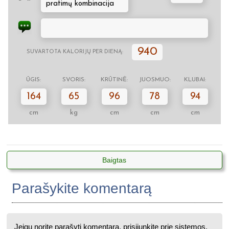
pratimų kombinacija
940
SUVARTOTA KALORIJŲ PER DIENĄ:
ŪGIS:
SVORIS:
KRŪTINĖ:
JUOSMUO:
KLUBAI:
164
65
96
78
94
cm
kg
cm
cm
cm
Baigtas
Parašykite komentarą