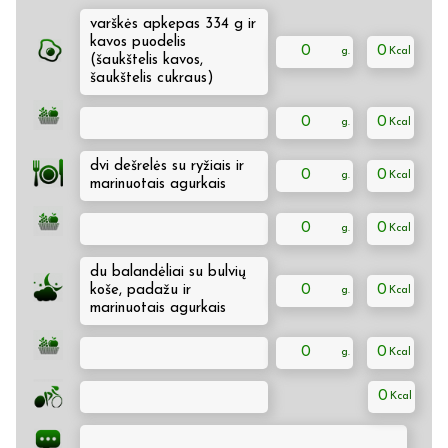
varškės apkepas 334 g ir
kavos puodelis
0
0
(šaukštelis kavos,
šaukštelis cukraus)
0
0
dvi dešrelės su ryžiais ir
0
0
marinuotais agurkais
0
0
du balandėliai su bulvių
koše, padažu ir
0
0
marinuotais agurkais
0
0
0