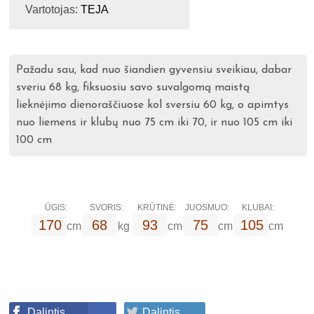
Vartotojas:
TEJA
Pažadu sau, kad nuo šiandien gyvensiu sveikiau, dabar
sveriu 68 kg, fiksuosiu savo suvalgomą maistą
lieknėjimo dienoraščiuose kol sversiu 60 kg, o apimtys
nuo liemens ir klubų nuo 75 cm iki 70, ir nuo 105 cm iki
100 cm
ŪGIS:
SVORIS:
KRŪTINĖ:
JUOSMUO:
KLUBAI:
170
68
93
75
105
cm
kg
cm
cm
cm
Dalintis
Dalintis