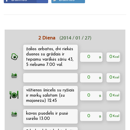
2 Diena
(2014 / 01 / 27)
žalios arbatos, dvi riekės
duonos su grūdais ir
0
0
tepamu varškės sūriu 43,
5 riebumo 7.00 val.
0
0
vištienos šnicelis su ryžiais
ir morkų salotom (su
0
0
majonezu) 12.45
kavos puodelis ir pusė
0
0
surėlio 13.00