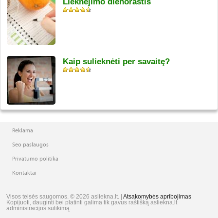
Lieknėjimo dienoraštis
Kaip sulieknėti per savaitę?
Reklama
Seo paslaugos
Privatumo politika
Kontaktai
Visos teisės saugomos. © 2026 asliekna.lt. |
Atsakomybės apribojimas
Kopijuoti, dauginti bei platinti galima tik gavus raštišką asliekna.lt
administracijos sutikimą.