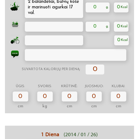
2 balandėliai, bulvių košė
ir marinuoti agurkai 17
0
0
val.
0
0
0
0
SUVARTOTA KALORIJŲ PER DIENĄ:
ŪGIS:
SVORIS:
KRŪTINĖ:
JUOSMUO:
KLUBAI:
0
0
0
0
0
cm
kg
cm
cm
cm
1 Diena
(2014 / 01 / 26)