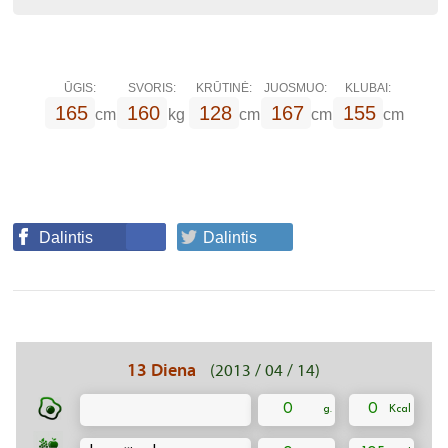
ŪGIS:
SVORIS:
KRŪTINĖ:
JUOSMUO:
KLUBAI:
165
160
128
167
155
cm
kg
cm
cm
cm
Dalintis
Dalintis
13 Diena
(2013 / 04 / 14)
0
0