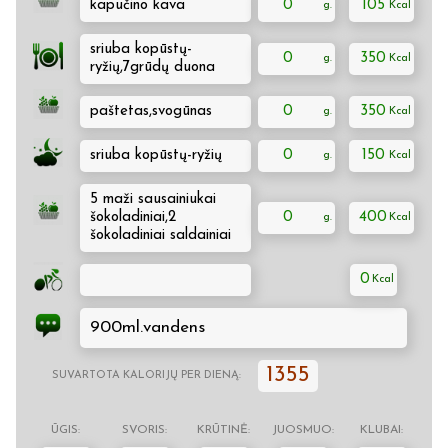
kapučino kava
0
105
sriuba kopūstų-
0
350
ryžių,7grūdų duona
paštetas,svogūnas
0
350
sriuba kopūstų-ryžių
0
150
5 maži sausainiukai
šokoladiniai,2
0
400
šokoladiniai saldainiai
0
900ml.vandens
1355
SUVARTOTA KALORIJŲ PER DIENĄ:
ŪGIS:
SVORIS:
KRŪTINĖ:
JUOSMUO:
KLUBAI: