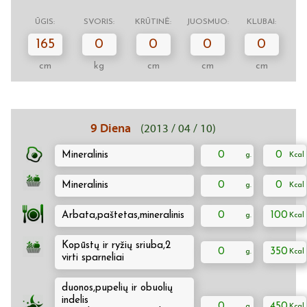
ŪGIS:
SVORIS:
KRŪTINĖ:
JUOSMUO:
KLUBAI:
165
0
0
0
0
cm
kg
cm
cm
cm
9 Diena
(2013 / 04 / 10)
Mineralinis
0
0
Mineralinis
0
0
Arbata,paštetas,mineralinis
0
100
Kopūstų ir ryžių sriuba,2
0
350
virti sparneliai
duonos,pupelių ir obuolių
indelis
0
450