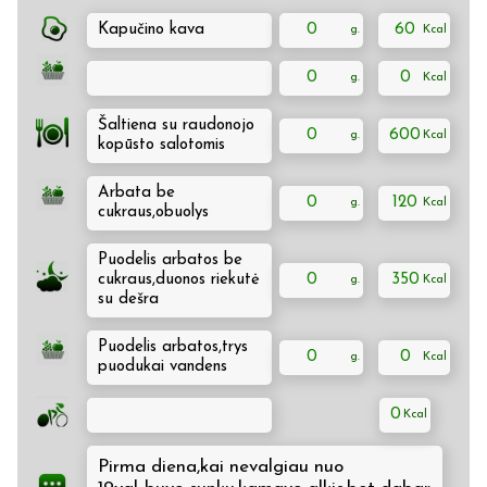
Kapučino kava
0
60
0
0
Šaltiena su raudonojo
0
600
kopūsto salotomis
Arbata be
0
120
cukraus,obuolys
Puodelis arbatos be
cukraus,duonos riekutė
0
350
su dešra
Puodelis arbatos,trys
0
0
puodukai vandens
0
Pirma diena,kai nevalgiau nuo