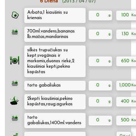
6 Diena
(2013 / 04 / 07)
Arbata,1 kiaušinis su
0
100
krienais
700ml.vandens,bananas
0
130
lb.mažas,mandarinas
silkės trupučiukas su
kept.svogūnais ir
morkomis,duonos riekė,2
0
650
kiaušiniai kepti,pekino
kopūstas
torto gabaliukas
0
1,000
2kepti kiaušiniai,pekino
0
400
kopūstas,raug.agurkas
torto
0
500
gabaliukas,1400ml.vandens