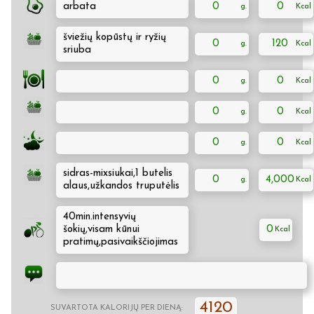
arbata
0
0
šviežių kopūstų ir ryžių
0
120
sriuba
0
0
0
0
0
0
sidras-mixsiukai,1 butelis
0
4,000
alaus,užkandos truputėlis
40min.intensyvių
šokių,visam kūnui
0
pratimų,pasivaikščiojimas
4120
SUVARTOTA KALORIJŲ PER DIENĄ: