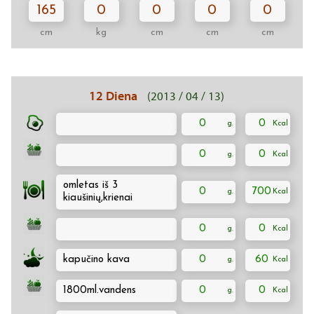
165
0
0
0
0
cm
kg
cm
cm
cm
12 Diena
(2013 / 04 / 13)
0
0
0
0
omletas iš 3
0
700
kiaušinių,krienai
0
0
kapučino kava
0
60
1800ml.vandens
0
0