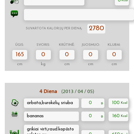
0
2780
SUVARTOTA KALORIJŲ PER DIENĄ:
ŪGIS:
SVORIS:
KRŪTINĖ:
JUOSMUO:
KLUBAI:
165
0
0
0
0
cm
kg
cm
cm
cm
4 Diena
(2013 / 04 / 05)
arbata,burokėlių sriuba
0
100
bananas
0
160
grikiai virti,raud.kopūsto