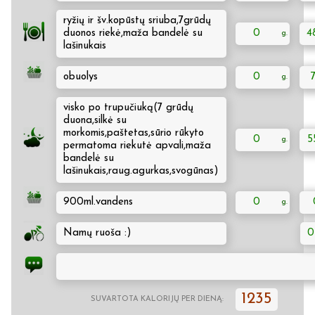
ryžių ir šv.kopūstų sriuba,7grūdų
duonos riekė,maža bandelė su
0
4
lašinukais
obuolys
0
visko po trupučiuką(7 grūdų
duona,silkė su
morkomis,paštetas,sūrio rūkyto
0
5
permatoma riekutė apvali,maža
bandelė su
lašinukais,raug.agurkas,svogūnas)
900ml.vandens
0
Namų ruoša :)
0
1235
SUVARTOTA KALORIJŲ PER DIENĄ: