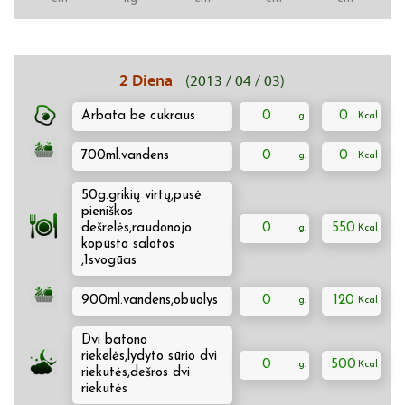
2 Diena
(2013 / 04 / 03)
Arbata be cukraus
0
0
700ml.vandens
0
0
50g.grikių virtų,pusė
pieniškos
dešrelės,raudonojo
0
550
kopūsto salotos
,1svogūas
900ml.vandens,obuolys
0
120
Dvi batono
riekelės,lydyto sūrio dvi
0
500
riekutės,dešros dvi
riekutės