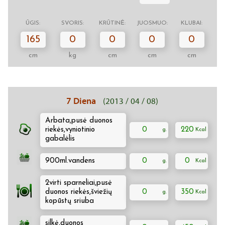
ŪGIS:
SVORIS:
KRŪTINĖ:
JUOSMUO:
KLUBAI:
165
0
0
0
0
cm
kg
cm
cm
cm
7 Diena
(2013 / 04 / 08)
Arbata,pusė duonos
riekės,vyniotinio
0
220
gabalėlis
900ml.vandens
0
0
2virti sparneliai,pusė
duonos riekės,šviežių
0
350
kopūstų sriuba
silkė,duonos