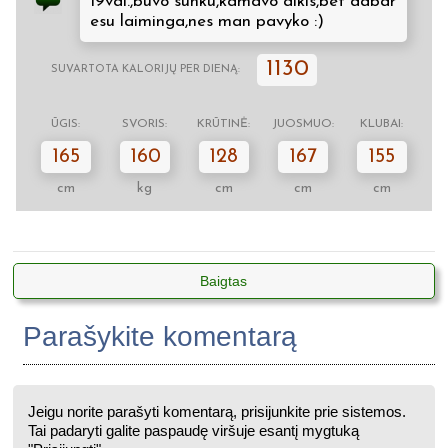
19val.,buvo sunku,kamavo alkis,bet dabar
esu laiminga,nes man pavyko :)
1130
SUVARTOTA KALORIJŲ PER DIENĄ:
ŪGIS:
SVORIS:
KRŪTINĖ:
JUOSMUO:
KLUBAI:
165
160
128
167
155
cm
kg
cm
cm
cm
Baigtas
Parašykite komentarą