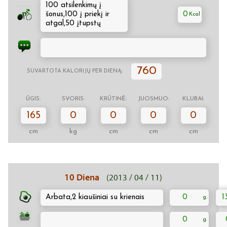
100 atsilenkimų į
šonus,100 į priekį ir
0
atgal,50 įtupstų
760
SUVARTOTA KALORIJŲ PER DIENĄ:
ŪGIS:
SVORIS:
KRŪTINĖ:
JUOSMUO:
KLUBAI:
165
0
0
0
0
cm
kg
cm
cm
cm
10 Diena
(2013 / 04 / 11)
Arbata,2 kiaušiniai su krienais
0
1
0