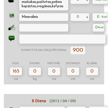
mažiukas,paštetas,pekino
kopūstas,svogūnas,kefyras
Mineralinis
0
0
0
900
SUVARTOTA KALORIJŲ PER DIENĄ:
ŪGIS:
SVORIS:
KRŪTINĖ:
JUOSMUO:
KLUBAI:
165
0
0
0
0
cm
kg
cm
cm
cm
8 Diena
(2013 / 04 / 09)