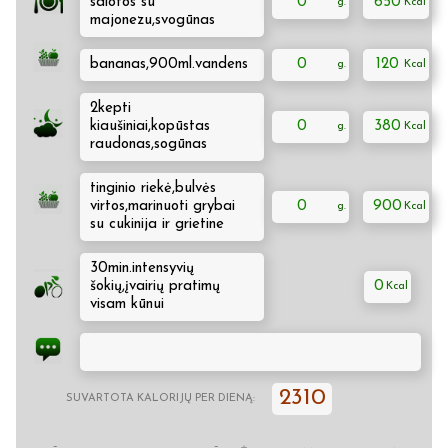
salotos su
0
650
majonezu,svogūnas
bananas,900ml.vandens
0
120
2kepti
kiaušiniai,kopūstas
0
380
raudonas,sogūnas
tinginio riekė,bulvės
virtos,marinuoti grybai
0
900
su cukinija ir grietine
30min.intensyvių
šokių,įvairių pratimų
0
visam kūnui
2310
SUVARTOTA KALORIJŲ PER DIENĄ: