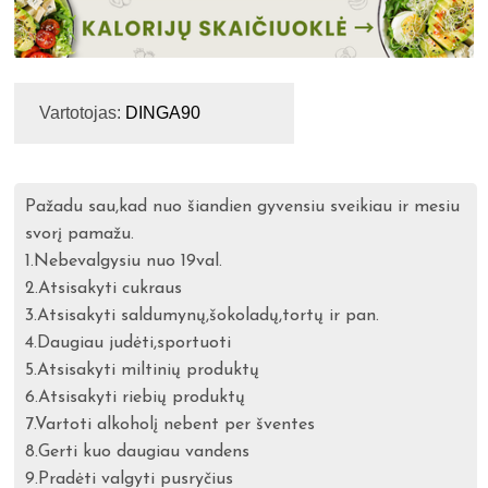
Vartotojas:
DINGA90
Pažadu sau,kad nuo šiandien gyvensiu sveikiau ir mesiu
svorį pamažu.
1.Nebevalgysiu nuo 19val.
2.Atsisakyti cukraus
3.Atsisakyti saldumynų,šokoladų,tortų ir pan.
4.Daugiau judėti,sportuoti
5.Atsisakyti miltinių produktų
6.Atsisakyti riebių produktų
7.Vartoti alkoholį nebent per šventes
8.Gerti kuo daugiau vandens
9.Pradėti valgyti pusryčius