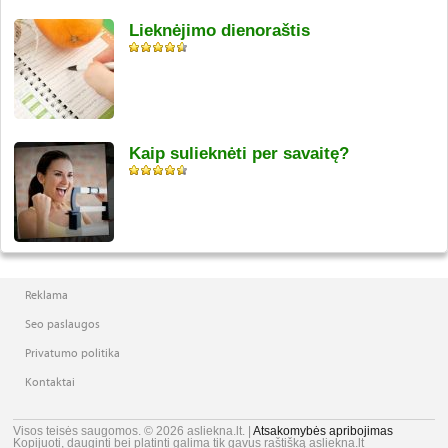
Lieknėjimo dienoraštis
Kaip sulieknėti per savaitę?
Reklama
Seo paslaugos
Privatumo politika
Kontaktai
Visos teisės saugomos. © 2026 asliekna.lt. |
Atsakomybės apribojimas
Kopijuoti, dauginti bei platinti galima tik gavus raštišką asliekna.lt