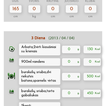
ŪGIS:
SVORIS:
KRŪTINĖ:
JUOSMUO:
KLUBAI:
165
0
0
0
0
cm
kg
cm
cm
cm
3 Diena
(2013 / 04 / 04)
Arbata,2virti kiaušiniai
0
130
su krienais
900ml.vandens
0
0
burokėlių sriuba,dvi
riekutės
0
500
batono,sparnelis virtas
burokėlių sriuba,torto
0
450
gabaliukas
2kepti