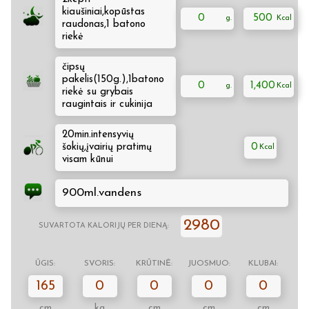
kiaušiniai,kopūstas
0
500
raudonas,1 batono
riekė
čipsų
pakelis(150g.),1batono
0
1,400
riekė su grybais
raugintais ir cukinija
20min.intensyvių
šokių,įvairių pratimų
0
visam kūnui
900ml.vandens
2980
SUVARTOTA KALORIJŲ PER DIENĄ:
ŪGIS:
SVORIS:
KRŪTINĖ:
JUOSMUO:
KLUBAI:
165
0
0
0
0
cm
kg
cm
cm
cm