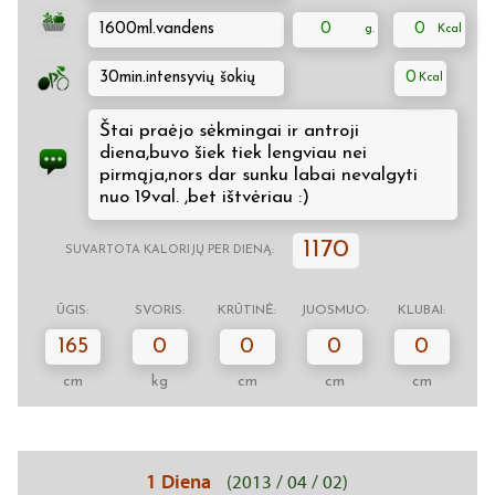
1600ml.vandens
0
0
30min.intensyvių šokių
0
Štai praėjo sėkmingai ir antroji
diena,buvo šiek tiek lengviau nei
pirmąja,nors dar sunku labai nevalgyti
nuo 19val. ,bet ištvėriau :)
1170
SUVARTOTA KALORIJŲ PER DIENĄ:
ŪGIS:
SVORIS:
KRŪTINĖ:
JUOSMUO:
KLUBAI:
165
0
0
0
0
cm
kg
cm
cm
cm
1 Diena
(2013 / 04 / 02)