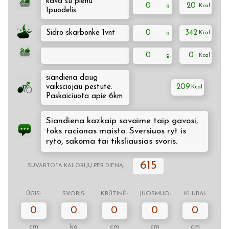
kava su pienu
0
20
1puodelis.
Sidro skarbonke 1vnt
0
342
0
0
siandiena daug
vaiksciojau pestute.
209
Paskaiciuota apie 6km
Siandiena kazkaip savaime taip gavosi,
toks racionas maisto. Sversiuos ryt is
ryto, sakoma tai tiksliausias svoris.
615
SUVARTOTA KALORIJŲ PER DIENĄ:
ŪGIS:
SVORIS:
KRŪTINĖ:
JUOSMUO:
KLUBAI:
0
0
0
0
0
cm
kg
cm
cm
cm