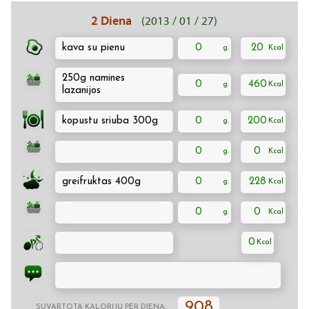
2 Diena
(2013 / 01 / 27)
kava su pienu
0
20
250g namines
0
460
lazanijos
kopustu sriuba 300g
0
200
0
0
greifruktas 400g
0
228
0
0
0
908
SUVARTOTA KALORIJŲ PER DIENĄ: