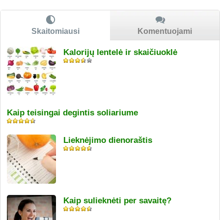
Skaitomiausi
Komentuojami
Kalorijų lentelė ir skaičiuoklė
Kaip teisingai degintis soliariume
Lieknėjimo dienoraštis
Kaip sulieknėti per savaitę?