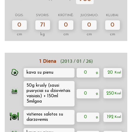
ŪGIS:
SVORIS:
KRŪTINĖ:
JUOSMUO:
KLUBAI:
0
71
0
0
0
cm
kg
cm
cm
cm
1 Diena
(2013 / 01 / 26)
kava su pienu
0
20
50g krusly (sausi
pusryciai su dziovintais
0
250
vaisiais) + 150ml
Smilgoa
vistienos salotos su
0
192
darzovemis