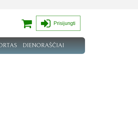
Prisijungti
ORTAS
DIENORAŠČIAI