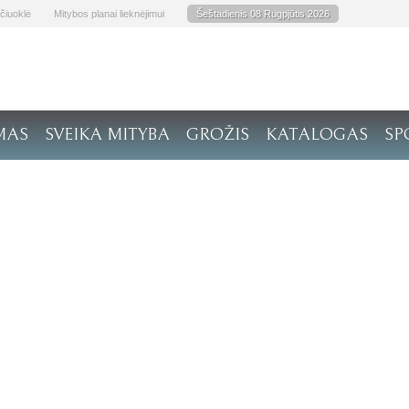
čiuoklė
Mitybos planai lieknėjimui
Šeštadienis 08 Rugpjūtis 2026
MAS
SVEIKA MITYBA
GROŽIS
KATALOGAS
SP