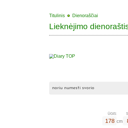
Titulinis
Dienoraščiai
Lieknėjimo dienorašti
noriu numesti svorio
ŪGIS:
S
178
cm