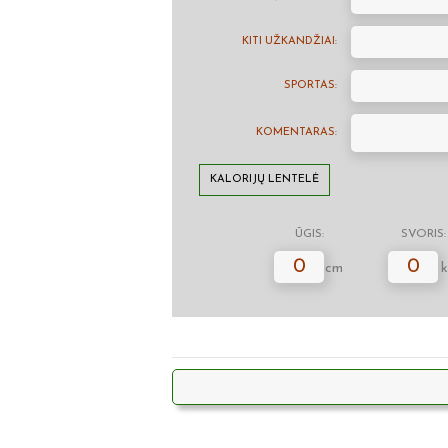
KITI UŽKANDŽIAI:
SPORTAS:
KOMENTARAS:
KALORIJŲ LENTELĖ
ŪGIS:
SVORIS:
0
0
cm
k