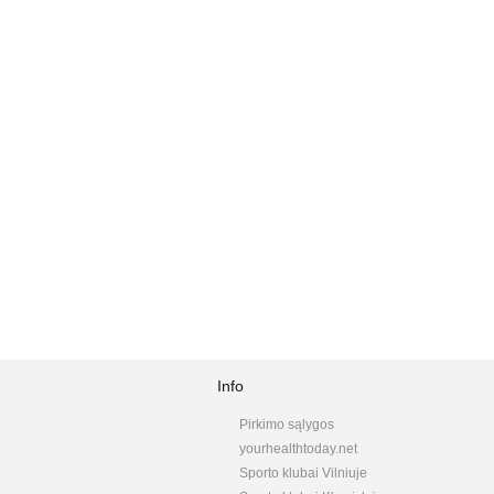
Info
Pirkimo sąlygos
yourhealthtoday.net
Sporto klubai Vilniuje