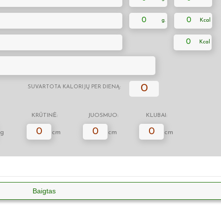
0
0
0
0
SUVARTOTA KALORIJŲ PER DIENĄ:
KRŪTINĖ:
JUOSMUO:
KLUBAI:
0
0
0
g
cm
cm
cm
Baigtas