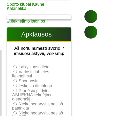
Sporto klubai Kaune
Kalanetika
Apklausos
Aš noriu numesti svorio ir
imsiuosi aktyvių veiksmų:
Laikysiuosi dietos
Vartosiu tabletes
lieknėjimui
Sportuosiu
Ieškosiu dietologo
Pradėsiu pildyti
ASLIEKNA lieknėjimo
dienoraštį
Nieko nedarysiu, nes aš
patenkita
Nieko nedarysiu, nes aš