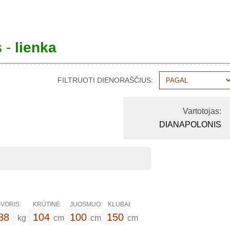
s -
lienka
FILTRUOTI DIENORAŠČIUS:
Vartotojas:
DIANAPOLONIS
VORIS:
KRŪTINĖ:
JUOSMUO:
KLUBAI:
88
104
100
150
kg
cm
cm
cm