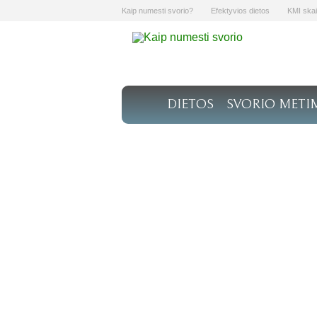
Kaip numesti svorio?
Efektyvios dietos
KMI skai
DIETOS
SVORIO METI