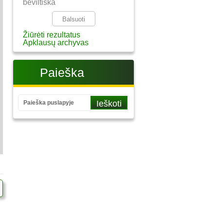
beviltiška
Žiūrėti rezultatus
Apklausų archyvas
Paieška