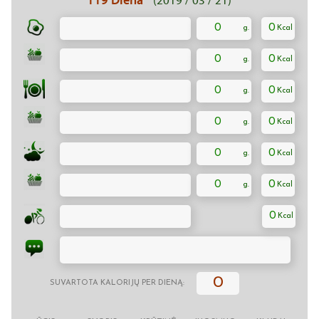
(2019 / 03 / 21)
0
0
0
0
0
0
0
0
0
0
0
0
0
0
SUVARTOTA KALORIJŲ PER DIENĄ: