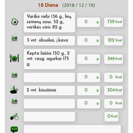
18 Diena
(2018 / 12 / 10)
Varškė riebi 136 g., linų
sėmenų saus. 52 g.,
0
739
varškės sūris 82 g.
3 vnt. obuoliai, j.kava
0
212
Kepta lašiša 150 g., 2
vnt. raug. agurkai 175
0
246
g.
0
0
2 vnt. kiaušiniai
0
304
0
0
0