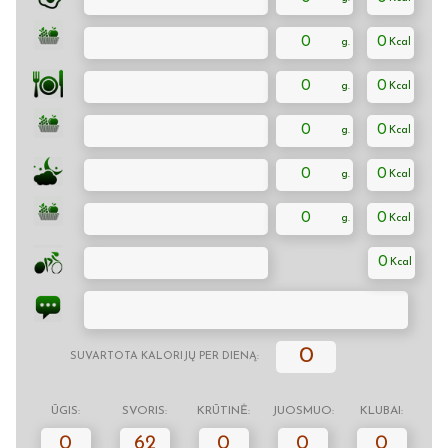
0
0
0
0
0
0
0
0
0
0
0
0
SUVARTOTA KALORIJŲ PER DIENĄ:
ŪGIS:
SVORIS:
KRŪTINĖ:
JUOSMUO:
KLUBAI:
0
62
0
0
0