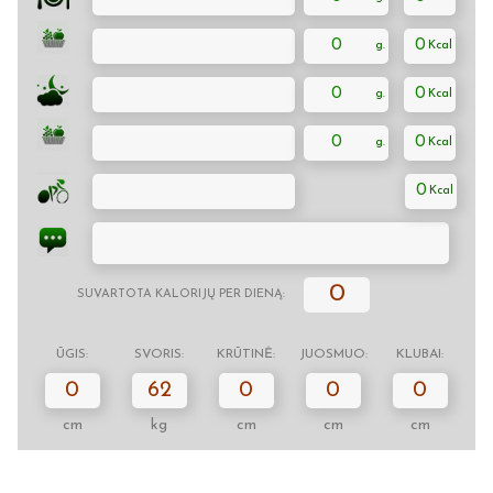
0
0
0
0
0
0
0
0
SUVARTOTA KALORIJŲ PER DIENĄ:
ŪGIS:
SVORIS:
KRŪTINĖ:
JUOSMUO:
KLUBAI:
0
62
0
0
0
cm
kg
cm
cm
cm