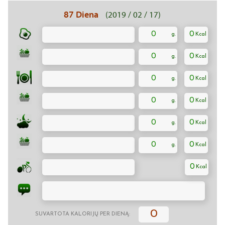
87 Diena
(2019 / 02 / 17)
0
0
0
0
0
0
0
0
0
0
0
0
0
0
SUVARTOTA KALORIJŲ PER DIENĄ: