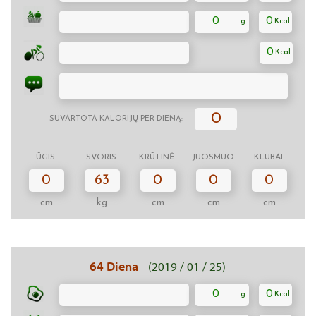
0
0
0
0
SUVARTOTA KALORIJŲ PER DIENĄ:
ŪGIS:
SVORIS:
KRŪTINĖ:
JUOSMUO:
KLUBAI:
0
63
0
0
0
cm
kg
cm
cm
cm
64 Diena
(2019 / 01 / 25)
0
0