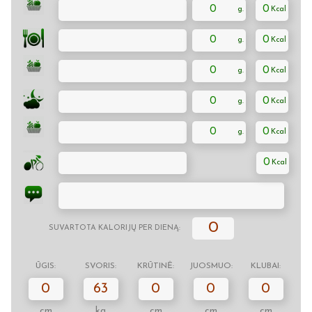
0
0
0
0
0
0
0
0
0
0
0
0
SUVARTOTA KALORIJŲ PER DIENĄ:
ŪGIS:
SVORIS:
KRŪTINĖ:
JUOSMUO:
KLUBAI:
0
63
0
0
0
cm
kg
cm
cm
cm