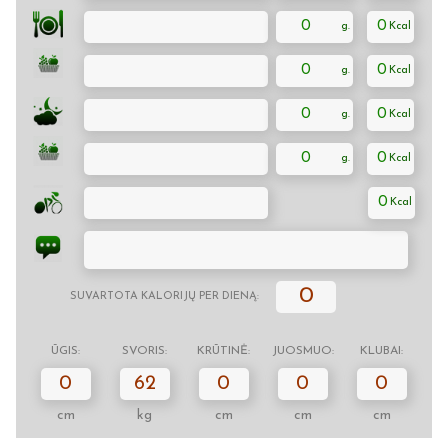
0
0
0
0
0
0
0
0
0
0
SUVARTOTA KALORIJŲ PER DIENĄ:
ŪGIS:
SVORIS:
KRŪTINĖ:
JUOSMUO:
KLUBAI:
0
62
0
0
0
cm
kg
cm
cm
cm