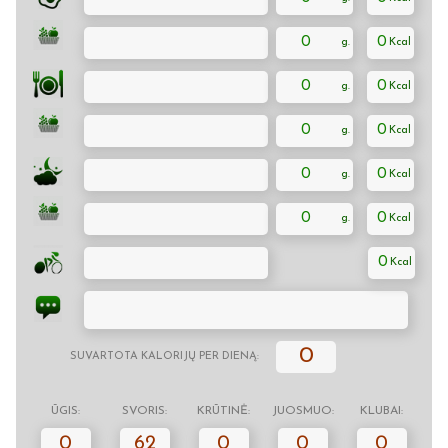
0
0
0
0
0
0
0
0
0
0
0
0
SUVARTOTA KALORIJŲ PER DIENĄ:
ŪGIS:
SVORIS:
KRŪTINĖ:
JUOSMUO:
KLUBAI:
0
62
0
0
0