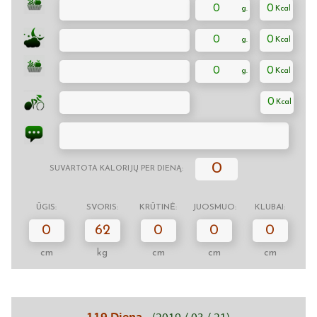
0
0
0
0
0
0
0
0
SUVARTOTA KALORIJŲ PER DIENĄ:
ŪGIS:
SVORIS:
KRŪTINĖ:
JUOSMUO:
KLUBAI:
0
62
0
0
0
cm
kg
cm
cm
cm
119 Diena