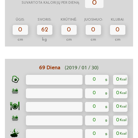
0
SUVARTOTA KALORIJŲ PER DIENĄ:
ŪGIS:
SVORIS:
KRŪTINĖ:
JUOSMUO:
KLUBAI:
0
62
0
0
0
cm
kg
cm
cm
cm
69 Diena
(2019 / 01 / 30)
0
0
0
0
0
0
0
0
0
0