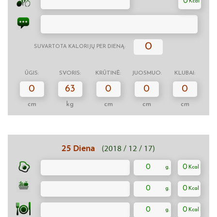
0
0
SUVARTOTA KALORIJŲ PER DIENĄ:
ŪGIS:
SVORIS:
KRŪTINĖ:
JUOSMUO:
KLUBAI:
0
63
0
0
0
cm
kg
cm
cm
cm
25 Diena
(2018 / 12 / 17)
0
0
0
0
0
0