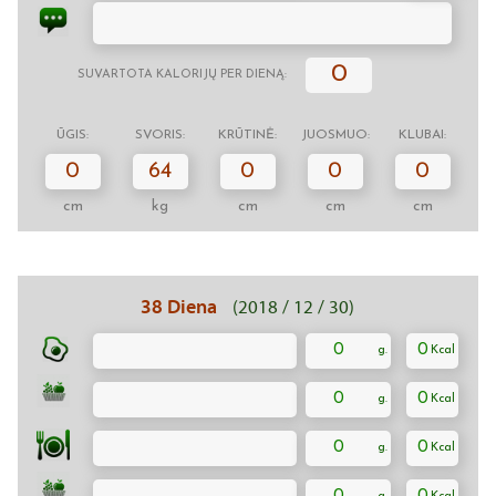
0
SUVARTOTA KALORIJŲ PER DIENĄ:
ŪGIS:
SVORIS:
KRŪTINĖ:
JUOSMUO:
KLUBAI:
0
64
0
0
0
cm
kg
cm
cm
cm
38 Diena
(2018 / 12 / 30)
0
0
0
0
0
0