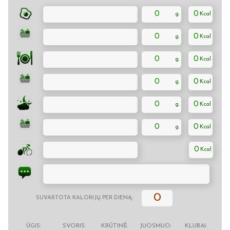
0
0
0
0
0
0
0
0
0
0
0
0
0
0
SUVARTOTA KALORIJŲ PER DIENĄ:
ŪGIS:
SVORIS:
KRŪTINĖ:
JUOSMUO:
KLUBAI: