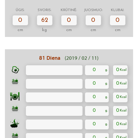
ŪGIS:
SVORIS:
KRŪTINĖ:
JUOSMUO:
KLUBAI:
0
62
0
0
0
cm
kg
cm
cm
cm
81 Diena
(2019 / 02 / 11)
0
0
0
0
0
0
0
0
0
0
0
0