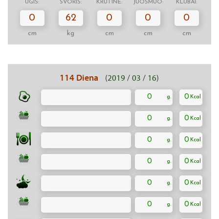
ŪGIS:
SVORIS:
KRŪTINĖ:
JUOSMUO:
KLUBAI:
0
62
0
0
0
cm
kg
cm
cm
cm
114 Diena
(2019 / 03 / 16)
0
0
0
0
0
0
0
0
0
0
0
0