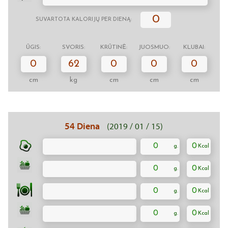
0
SUVARTOTA KALORIJŲ PER DIENĄ:
ŪGIS:
SVORIS:
KRŪTINĖ:
JUOSMUO:
KLUBAI:
0
62
0
0
0
cm
kg
cm
cm
cm
54 Diena
(2019 / 01 / 15)
0
0
0
0
0
0
0
0