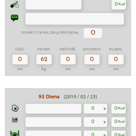
0
0
SUVARTOTA KALORIJŲ PER DIENĄ:
ŪGIS:
SVORIS:
KRŪTINĖ:
JUOSMUO:
KLUBAI:
0
62
0
0
0
cm
kg
cm
cm
cm
93 Diena
(2019 / 02 / 23)
0
0
0
0
0
0