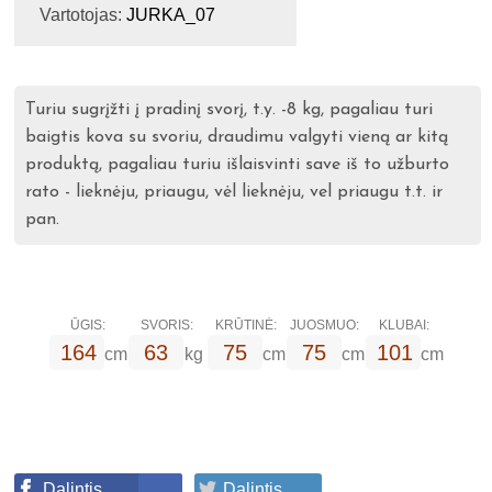
Vartotojas:
JURKA_07
Turiu sugrįžti į pradinį svorį, t.y. -8 kg, pagaliau turi
baigtis kova su svoriu, draudimu valgyti vieną ar kitą
produktą, pagaliau turiu išlaisvinti save iš to užburto
rato - lieknėju, priaugu, vėl lieknėju, vel priaugu t.t. ir
pan.
ŪGIS:
SVORIS:
KRŪTINĖ:
JUOSMUO:
KLUBAI:
164
63
75
75
101
cm
kg
cm
cm
cm
Dalintis
Dalintis