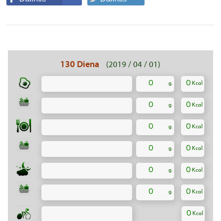
130 Diena
(2019 / 04 / 01)
0
0
0
0
0
0
0
0
0
0
0
0
0