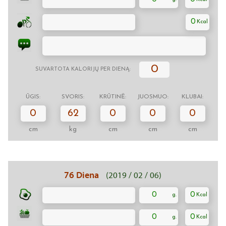
0
0
SUVARTOTA KALORIJŲ PER DIENĄ:
ŪGIS:
SVORIS:
KRŪTINĖ:
JUOSMUO:
KLUBAI:
0
62
0
0
0
cm
kg
cm
cm
cm
76 Diena
(2019 / 02 / 06)
0
0
0
0