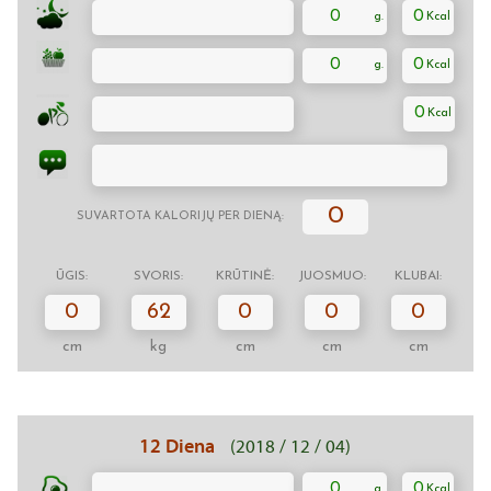
0
0
0
0
0
0
SUVARTOTA KALORIJŲ PER DIENĄ:
ŪGIS:
SVORIS:
KRŪTINĖ:
JUOSMUO:
KLUBAI:
0
62
0
0
0
cm
kg
cm
cm
cm
12 Diena
(2018 / 12 / 04)
0
0