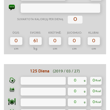
0
SUVARTOTA KALORIJŲ PER DIENĄ:
ŪGIS:
SVORIS:
KRŪTINĖ:
JUOSMUO:
KLUBAI:
0
61
0
0
0
cm
kg
cm
cm
cm
125 Diena
(2019 / 03 / 27)
0
0
0
0
0
0