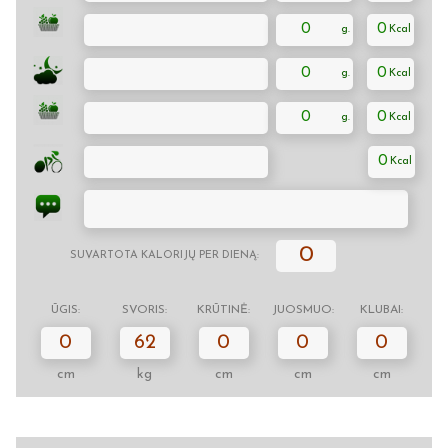
0
0
0
0
0
0
0
0
SUVARTOTA KALORIJŲ PER DIENĄ:
ŪGIS:
SVORIS:
KRŪTINĖ:
JUOSMUO:
KLUBAI:
0
62
0
0
0
cm
kg
cm
cm
cm