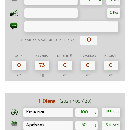
0
0
0
0
SUVARTOTA KALORIJŲ PER DIENĄ:
ŪGIS:
SVORIS:
KRŪTINĖ:
JUOSMUO:
KLUBAI:
0
73
0
0
0
cm
kg
cm
cm
cm
1 Diena
(2021 / 05 / 28)
Kiaušiniai
100
155
Apelsinas
50
24