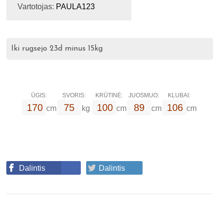
Vartotojas:
PAULA123
Iki rugsejo 23d minus 15kg
ŪGIS:
SVORIS:
KRŪTINĖ:
JUOSMUO:
KLUBAI:
170
75
100
89
106
cm
kg
cm
cm
cm
Dalintis
Dalintis