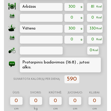
Arbūzas
300
81
0
0
Vištiena
300
330
0
0
0
Protarpinis badavimas (16:8) , jutosi
alkis.
590
SUVARTOTA KALORIJŲ PER DIENĄ:
ŪGIS:
SVORIS:
KRŪTINĖ:
JUOSMUO:
KLUBAI:
0
0
0
0
0
cm
kg
cm
cm
cm