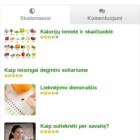
Skaitomiausi
Komentuojami
Kalorijų lentelė ir skaičiuoklė
Kaip teisingai degintis soliariume
Lieknėjimo dienoraštis
Kaip sulieknėti per savaitę?