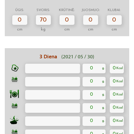
ŪGIS:
SVORIS:
KRŪTINĖ:
JUOSMUO:
KLUBAI:
0
70
0
0
0
cm
kg
cm
cm
cm
3 Diena
(2021 / 05 / 30)
0
0
0
0
0
0
0
0
0
0