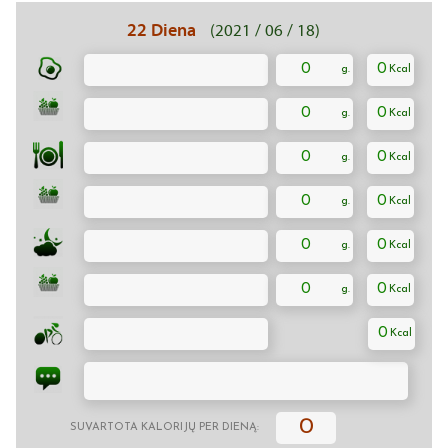
22 Diena
(2021 / 06 / 18)
0
0
0
0
0
0
0
0
0
0
0
0
0
0
SUVARTOTA KALORIJŲ PER DIENĄ: