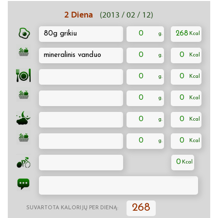
2 Diena
(2013 / 02 / 12)
80g grikiu
0
268
mineralinis vanduo
0
0
0
0
0
0
0
0
0
0
0
268
SUVARTOTA KALORIJŲ PER DIENĄ: