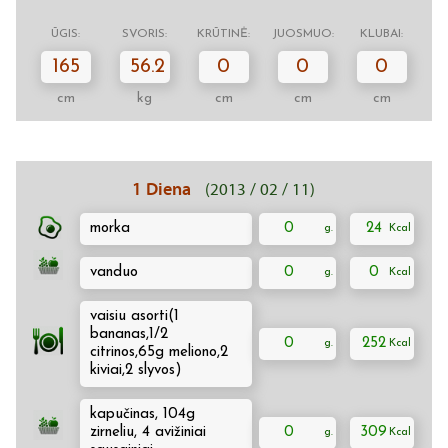
ŪGIS:
SVORIS:
KRŪTINĖ:
JUOSMUO:
KLUBAI:
165
56.2
0
0
0
cm
kg
cm
cm
cm
1 Diena
(2013 / 02 / 11)
morka
0
24
vanduo
0
0
vaisiu asorti(1
bananas,1/2
0
252
citrinos,65g meliono,2
kiviai,2 slyvos)
kapučinas, 104g
zirneliu, 4 avižiniai
0
309