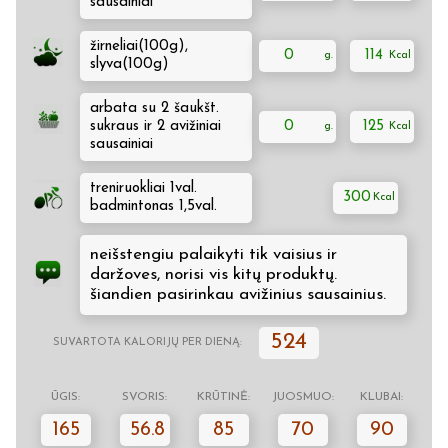
sausainiai
žirneliai(100g),
0
114
slyva(100g)
arbata su 2 šaukšt.
sukraus ir 2 avižiniai
0
125
sausainiai
treniruokliai 1val.
300
badmintonas 1,5val.
neišstengiu palaikyti tik vaisius ir
daržoves, norisi vis kitų produktų.
šiandien pasirinkau avižinius sausainius.
524
SUVARTOTA KALORIJŲ PER DIENĄ:
ŪGIS:
SVORIS:
KRŪTINĖ:
JUOSMUO:
KLUBAI:
165
56.8
85
70
90