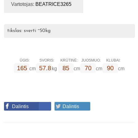
Vartotojas:
BEATRICE3265
tikslas: sverti ~50kg
ŪGIS:
SVORIS:
KRŪTINĖ:
JUOSMUO:
KLUBAI:
165
57.8
85
70
90
cm
kg
cm
cm
cm
Dalintis
Dalintis