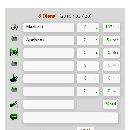
6 Diena
(2016 / 03 / 20)
Meduolis
0
107
Apelsinas
0
94
0
0
0
0
0
0
0
0
0