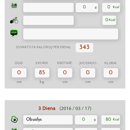
0
0
0
343
SUVARTOTA KALORIJŲ PER DIENĄ:
ŪGIS:
SVORIS:
KRŪTINĖ:
JUOSMUO:
KLUBAI:
0
85
0
0
0
cm
kg
cm
cm
cm
3 Diena
(2016 / 03 / 17)
Obuolys
0
80