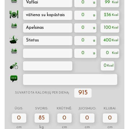
Vafliai
0
99
vištiena su kopūstais
0
236
Apelsinas
0
100
Stintos
0
400
0
0
0
915
SUVARTOTA KALORIJŲ PER DIENĄ:
ŪGIS:
SVORIS:
KRŪTINĖ:
JUOSMUO:
KLUBAI:
0
85
0
0
0
cm
kg
cm
cm
cm