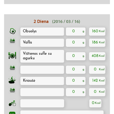
2 Diena
(2016 / 03 / 16)
Obuolys
0
160
Vaflis
0
186
Vištienos sufle su
0
408
agurku
0
0
Kriaušė
0
142
0
0
0