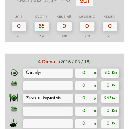
201
SUVARTOTA KALORIJŲ PER DIENĄ:
ŪGIS:
SVORIS:
KRŪTINĖ:
JUOSMUO:
KLUBAI:
0
85
0
0
0
cm
kg
cm
cm
cm
4 Diena
(2016 / 03 / 18)
Obuolys
0
80
0
0
Žuvis su kopūstais
0
263
0
0
0
0