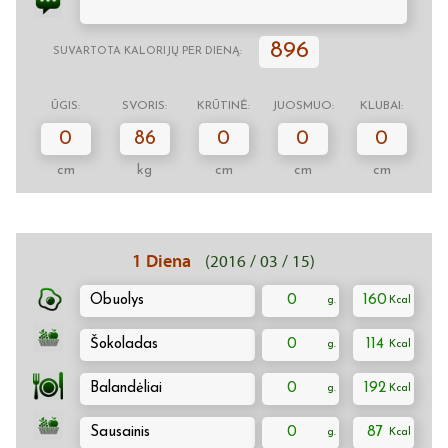
896
SUVARTOTA KALORIJŲ PER DIENĄ:
ŪGIS:
SVORIS:
KRŪTINĖ:
JUOSMUO:
KLUBAI:
0
86
0
0
0
cm
kg
cm
cm
cm
1 Diena
(2016 / 03 / 15)
Obuolys
0
160
Šokoladas
0
114
Balandėliai
0
192
Sausainis
0
87