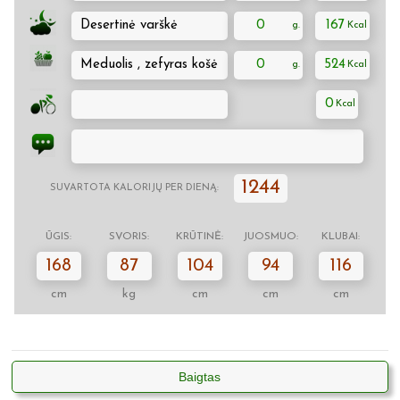
Desertinė varškė
0
167
Meduolis , zefyras košė
0
524
0
1244
SUVARTOTA KALORIJŲ PER DIENĄ:
ŪGIS:
SVORIS:
KRŪTINĖ:
JUOSMUO:
KLUBAI:
168
87
104
94
116
cm
kg
cm
cm
cm
Baigtas