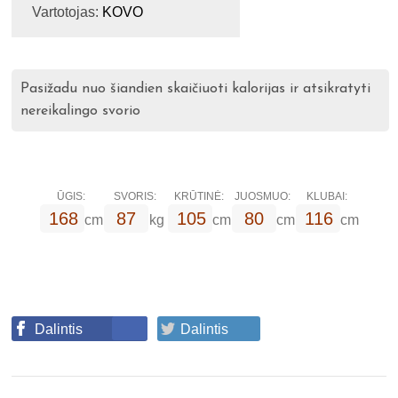
Vartotojas:
KOVO
Pasižadu nuo šiandien skaičiuoti kalorijas ir atsikratyti
nereikalingo svorio
ŪGIS:
SVORIS:
KRŪTINĖ:
JUOSMUO:
KLUBAI:
168
87
105
80
116
cm
kg
cm
cm
cm
Dalintis
Dalintis