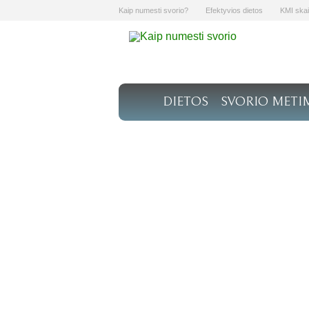
Kaip numesti svorio?
Efektyvios dietos
KMI skai
DIETOS
SVORIO METI