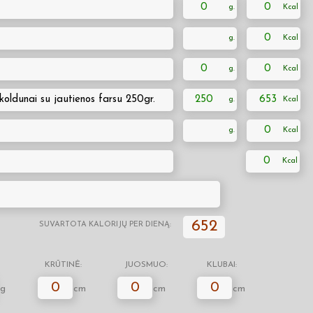
0
0
0
0
0
i koldunai su jautienos farsu 250gr.
250
653
0
0
652
SUVARTOTA KALORIJŲ PER DIENĄ:
KRŪTINĖ:
JUOSMUO:
KLUBAI:
0
0
0
g
cm
cm
cm