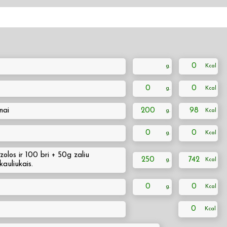
0
0
0
nai
200
98
0
0
olos ir 100 bri + 50g zaliu
250
742
kauliukais.
0
0
0