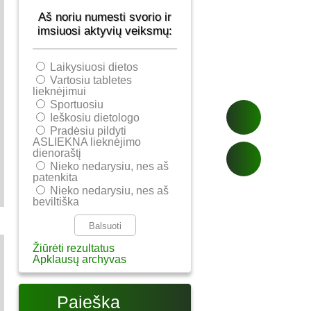
Aš noriu numesti svorio ir
imsiuosi aktyvių veiksmų:
Laikysiuosi dietos
Vartosiu tabletes
lieknėjimui
Sportuosiu
Ieškosiu dietologo
Pradėsiu pildyti
ASLIEKNA lieknėjimo
dienoraštį
Nieko nedarysiu, nes aš
patenkita
Nieko nedarysiu, nes aš
beviltiška
Žiūrėti rezultatus
Apklausų archyvas
Paieška