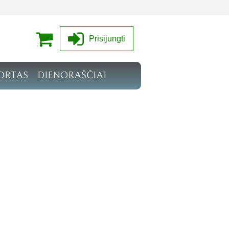
Prisijungti
ORTAS
DIENORAŠČIAI