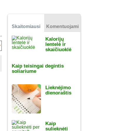
Skaitomiausi
Komentuojami
Kalorijų
lentelė ir
skaičiuoklė
Kaip teisingai degintis
soliariume
Lieknėjimo
dienoraštis
Kaip
sulieknėti