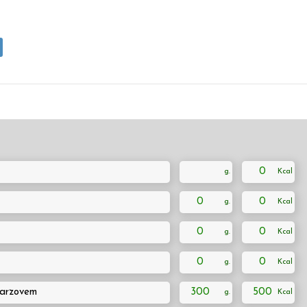
0
0
0
0
0
0
0
darzovem
300
500