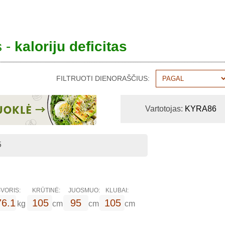
s -
kaloriju deficitas
FILTRUOTI DIENORAŠČIUS:
Vartotojas:
KYRA86
5
VORIS:
KRŪTINĖ:
JUOSMUO:
KLUBAI:
76.1
105
95
105
kg
cm
cm
cm