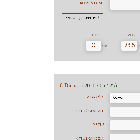
KOMENTARAS:
KALORIJŲ LENTELĖ
ŪGIS:
SVORIS:
0
73.8
cm
k
8 Diena
(2020 / 05 / 25)
kava
PUSRYČIAI:
KITI UŽKANDŽIAI:
PIETŪS:
KITI UŽKANDŽIAI: