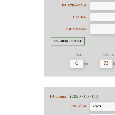
KITI UŽKANDŽIAI:
SPORTAS:
KOMENTARAS:
KALORIJŲ LENTELĖ
ŪGIS:
SVORIS:
0
73
cm
k
19 Diena
(2020 / 06 / 05)
kava
PUSRYČIAI: