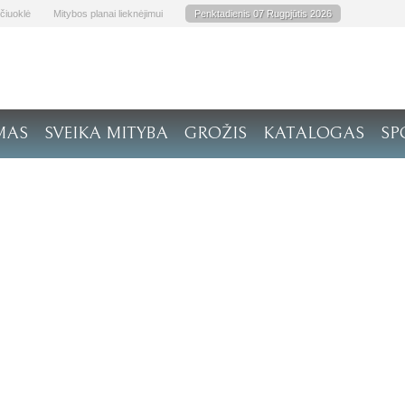
čiuoklė
Mitybos planai lieknėjimui
Penktadienis 07 Rugpjūtis 2026
MAS
SVEIKA MITYBA
GROŽIS
KATALOGAS
SP