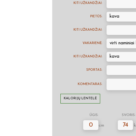
KITI UŽKANDŽIAI:
kava
PIETŪS:
KITI UŽKANDŽIAI:
virti naminia
VAKARIENĖ:
kava
KITI UŽKANDŽIAI:
SPORTAS:
KOMENTARAS:
KALORIJŲ LENTELĖ
ŪGIS:
SVORIS:
0
74
cm
k