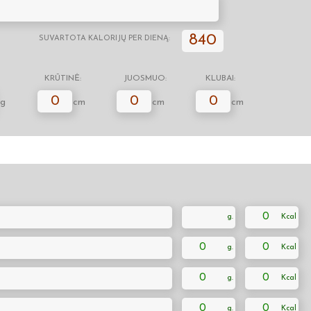
840
SUVARTOTA KALORIJŲ PER DIENĄ:
KRŪTINĖ:
JUOSMUO:
KLUBAI:
0
0
0
g
cm
cm
cm
0
0
0
0
0
0
0