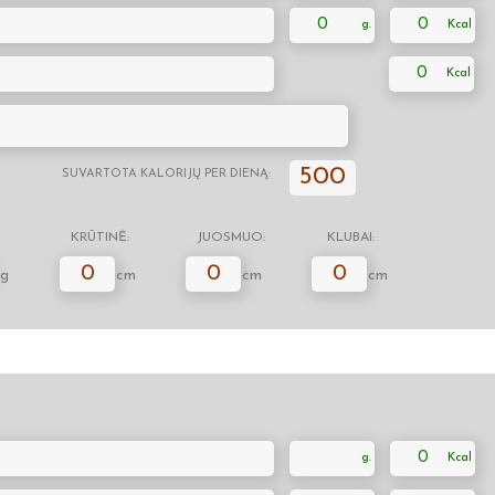
0
0
0
500
SUVARTOTA KALORIJŲ PER DIENĄ:
KRŪTINĖ:
JUOSMUO:
KLUBAI:
0
0
0
g
cm
cm
cm
0