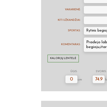
VAKARIENĖ:
KITI UŽKANDŽIAI:
Rytinis begio
SPORTAS:
Pradejo lab
KOMENTARAS:
begioju,itar
KALORIJŲ LENTELĖ
ŪGIS:
SVORIS:
0
74.9
cm
k