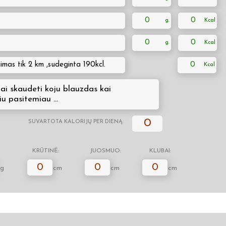
0
0
0
0
jimas tik 2 km ,sudeginta 190kcl.
0
ai skaudeti koju blauzdas kai
iu pasitemiau ...
0
SUVARTOTA KALORIJŲ PER DIENĄ:
KRŪTINĖ:
JUOSMUO:
KLUBAI:
0
0
0
g
cm
cm
cm