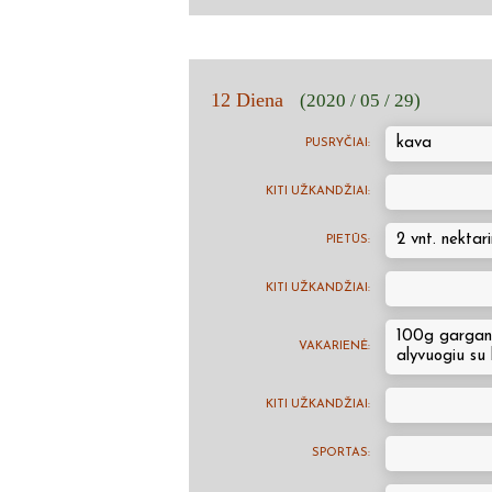
12 Diena
(2020 / 05 / 29)
kava
PUSRYČIAI:
KITI UŽKANDŽIAI:
2 vnt. nektari
PIETŪS:
KITI UŽKANDŽIAI:
100g garganz
VAKARIENĖ:
alyvuogiu su 
KITI UŽKANDŽIAI:
SPORTAS: