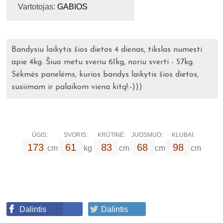
Vartotojas:
GABIOS
Bandysiu laikytis šios dietos 4 dienas, tikslas numesti
apie 4kg. Šiuo metu sveriu 61kg, noriu sverti - 57kg.
Sėkmės panelėms, kurios bandys laikytis šios dietos,
susiimam ir palaikom viena kitą!:-)))
ŪGIS:
SVORIS:
KRŪTINĖ:
JUOSMUO:
KLUBAI:
173
61
83
68
98
cm
kg
cm
cm
cm
Dalintis
Dalintis