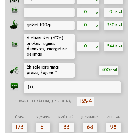
0
0
grikiai 100gr
0
350
6 duoniukai (6*7g),
3riekes rugines
0
544
duonytes, energetinis
gerimas
2h salej,pratimai
400
presui, kojoms ~
:(((
1294
SUVARTOTA KALORIJŲ PER DIENĄ:
ŪGIS:
SVORIS:
KRŪTINĖ:
JUOSMUO:
KLUBAI:
173
61
83
68
98