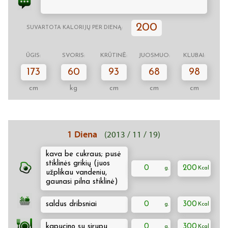
200
SUVARTOTA KALORIJŲ PER DIENĄ:
ŪGIS:
SVORIS:
KRŪTINĖ:
JUOSMUO:
KLUBAI:
173
60
93
68
98
cm
kg
cm
cm
cm
1 Diena
(2013 / 11 / 19)
kava be cukraus; pusė
stiklinės grikių (juos
0
200
užplikau vandeniu,
gaunasi pilna stiklinė)
saldus dribsniai
0
300
kapucino su sirupu
0
300