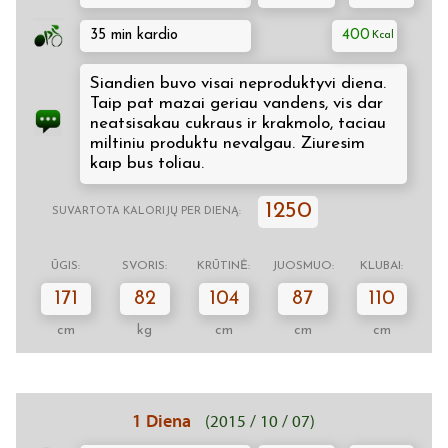
35 min kardio
400
Siandien buvo visai neproduktyvi diena.
Taip pat mazai geriau vandens, vis dar
neatsisakau cukraus ir krakmolo, taciau
miltiniu produktu nevalgau. Ziuresim
kaıp bus toliau.
1250
SUVARTOTA KALORIJŲ PER DIENĄ:
ŪGIS:
SVORIS:
KRŪTINĖ:
JUOSMUO:
KLUBAI:
171
82
104
87
110
cm
kg
cm
cm
cm
1 Diena
(2015 / 10 / 07)