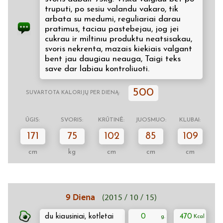
truputi, po sesiu valandu vakaro, tik
arbata su medumi, reguliariai darau
pratimus, taciau pastebejau, jog jei
cukrau ir miltinıu produktu neatsisakau,
svoris nekrenta, mazais kiekiais valgant
bent jau daugiau neauga, Taigi teks
save dar labiau kontroliuoti.
500
SUVARTOTA KALORIJŲ PER DIENĄ:
ŪGIS:
SVORIS:
KRŪTINĖ:
JUOSMUO:
KLUBAI:
171
75
102
85
109
cm
kg
cm
cm
cm
9 Diena
(2015 / 10 / 15)
du kiausiniai, kotletai
0
470