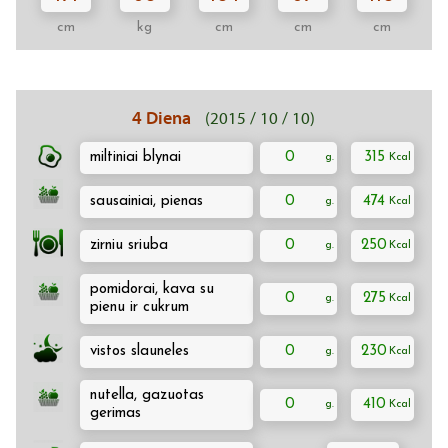
cm
kg
cm
cm
cm
4 Diena
(2015 / 10 / 10)
miltiniai blynai
0
315
sausainiai, pienas
0
474
zirniu sriuba
0
250
pomidorai, kava su
0
275
pienu ir cukrum
vistos slauneles
0
230
nutella, gazuotas
0
410
gerimas