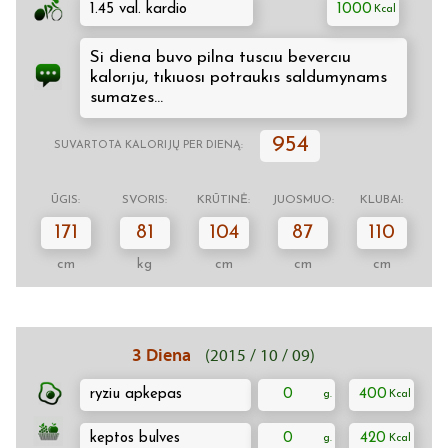
1.45 val. kardio
1000
Si diena buvo pilna tuscıu bevercıu
kalorıju, tıkıuosı potraukıs saldumynams
sumazes...
954
SUVARTOTA KALORIJŲ PER DIENĄ:
ŪGIS:
SVORIS:
KRŪTINĖ:
JUOSMUO:
KLUBAI:
171
81
104
87
110
cm
kg
cm
cm
cm
3 Diena
(2015 / 10 / 09)
ryziu apkepas
0
400
keptos bulves
0
420