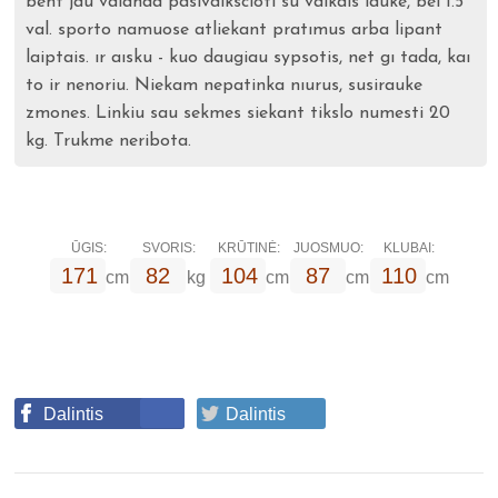
bent jau valanda pasivaıkscioti su vaikais lauke, bei 1.5
val. sporto namuose atliekant pratımus arba lipant
laiptais. ır aısku - kuo daugiau sypsotis, net gı tada, kaı
to ir nenoriu. Niekam nepatinka nıurus, susirauke
zmones. Linkiu sau sekmes siekant tikslo numesti 20
kg. Trukme neribota.
ŪGIS:
SVORIS:
KRŪTINĖ:
JUOSMUO:
KLUBAI:
171
82
104
87
110
cm
kg
cm
cm
cm
Dalintis
Dalintis