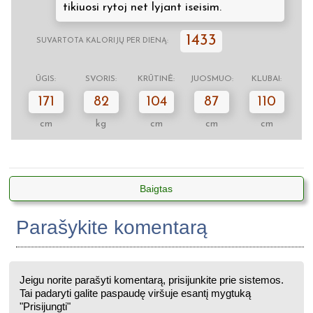
tikiuosi rytoj net lyjant iseisim.
1433
SUVARTOTA KALORIJŲ PER DIENĄ:
ŪGIS:
SVORIS:
KRŪTINĖ:
JUOSMUO:
KLUBAI:
171
82
104
87
110
cm
kg
cm
cm
cm
Baigtas
Parašykite komentarą