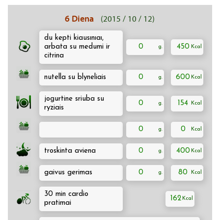
6 Diena
(2015 / 10 / 12)
du kepti kiausınıaı,
arbata su medumi ir
0
450
citrina
nutella su blyneliais
0
600
jogurtine sriuba su
0
154
ryziais
0
0
troskinta aviena
0
400
gaivus gerimas
0
80
30 min cardio
162
pratimai