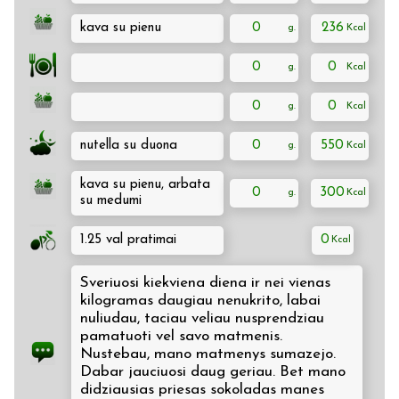
kava su pienu
0
236
0
0
0
0
nutella su duona
0
550
kava su pienu, arbata
0
300
su medumi
1.25 val pratimai
0
Sveriuosi kiekviena diena ir nei vienas
kilogramas daugiau nenukrito, labai
nuliudau, taciau veliau nusprendziau
pamatuoti vel savo matmenis.
Nustebau, mano matmenys sumazejo.
Dabar jauciuosi daug geriau. Bet mano
didziausias priesas sokoladas manes