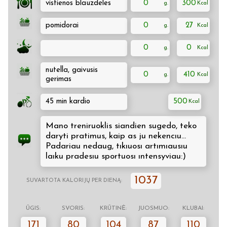
vistienos blauzdeles
0
300
pomidorai
0
27
0
0
nutella, gaivusis
0
410
gerimas
45 min kardio
500
Mano treniruoklis siandien sugedo, teko
daryti pratimus, kaip as ju nekencıu...
Padariau nedaug, tıkıuosı artımıausıu
laıku pradesıu sportuosı ıntensyviau:)
1037
SUVARTOTA KALORIJŲ PER DIENĄ:
ŪGIS:
SVORIS:
KRŪTINĖ:
JUOSMUO:
KLUBAI:
171
80
104
87
110