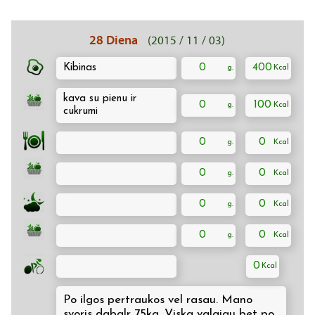
28 Diena
(2015 / 11 / 03)
Kibinas
0
400
kava su pienu ir
0
100
cukrumi
0
0
0
0
0
0
0
0
0
Po ilgos pertraukos vel rasau. Mano
svoris dabalr 75kg. Viska valgiau bet po