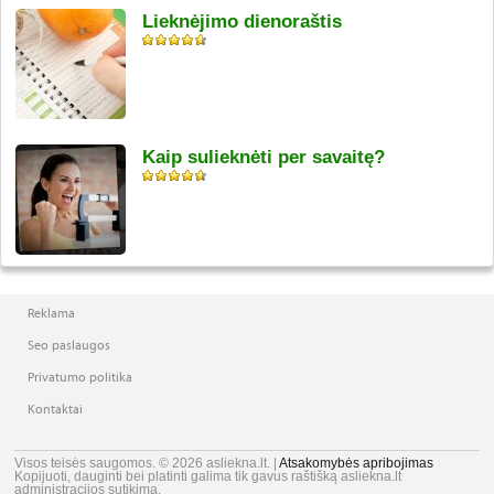
Lieknėjimo dienoraštis
Kaip sulieknėti per savaitę?
Reklama
Seo paslaugos
Privatumo politika
Kontaktai
Visos teisės saugomos. © 2026 asliekna.lt. |
Atsakomybės apribojimas
Kopijuoti, dauginti bei platinti galima tik gavus raštišką asliekna.lt
administracijos sutikimą.