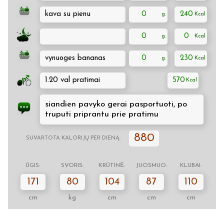
kava su pienu
0
240
0
0
vynuoges bananas
0
230
1.20 val pratimai
570
siandien pavyko gerai pasportuoti, po
truputi priprantu prie pratimu
880
SUVARTOTA KALORIJŲ PER DIENĄ:
ŪGIS:
SVORIS:
KRŪTINĖ:
JUOSMUO:
KLUBAI:
171
80
104
87
110
cm
kg
cm
cm
cm