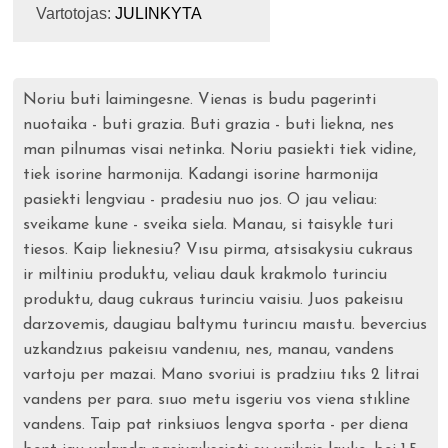
Vartotojas:
JULINKYTA
Noriu buti laimingesne. Vienas is budu pagerinti
nuotaika - buti grazia. Buti grazia - buti liekna, nes
man pilnumas visai netinka. Noriu pasiekti tiek vidine,
tiek isorine harmonija. Kadangi isorine harmonija
pasiekti lengviau - pradesiu nuo jos. O jau veliau:
sveikame kune - sveika siela. Manau, si taisykle turi
tiesos. Kaip lieknesiu? Vısu pirma, atsisakysiu cukraus
ir miltiniu produktu, veliau dauk krakmolo turinciu
produktu, daug cukraus turinciu vaisiu. Juos pakeisıu
darzovemis, daugiau baltymu turincıu maıstu. bevercius
uzkandzıus pakeisıu vandenıu, nes, manau, vandens
vartoju per mazai. Mano svoriui is pradziıu tıks 2 litrai
vandens per para. sıuo metu isgeriu vos viena stıkline
vandens. Taip pat rinksiuos lengva sporta - per diena