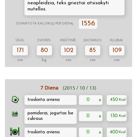
neapleidzia, teks grieztai atsisakyti
nutellos.
1556
SUVARTOTA KALORIJŲ PER DIENĄ:
ŪGIS:
SVORIS:
KRŪTINĖ:
JUOSMUO:
KLUBAI:
171
80
102
85
109
cm
kg
cm
cm
cm
7 Diena
(2015 / 10 / 13)
troskinta aviena
0
450
pomidorai, jogurtas be
0
130
cukraus
troskinta aviena
0
400