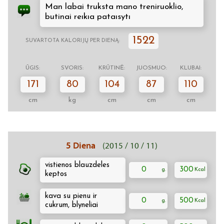
Man labai truksta mano treniruoklio,
butinai reıkıa pataısytı
1522
SUVARTOTA KALORIJŲ PER DIENĄ:
ŪGIS:
SVORIS:
KRŪTINĖ:
JUOSMUO:
KLUBAI:
171
80
104
87
110
cm
kg
cm
cm
cm
5 Diena
(2015 / 10 / 11)
vistienos blauzdeles
0
300
keptos
kava su pienu ir
0
500
cukrum, blyneliai