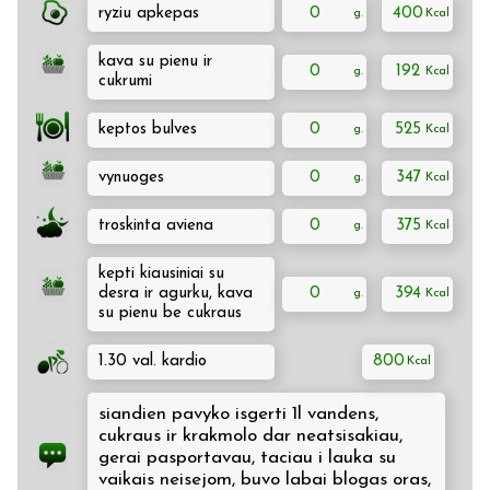
ryziu apkepas
0
400
kava su pienu ir
0
192
cukrumi
keptos bulves
0
525
vynuoges
0
347
troskinta aviena
0
375
kepti kiausiniai su
desra ir agurku, kava
0
394
su pienu be cukraus
1.30 val. kardio
800
siandien pavyko isgerti 1l vandens,
cukraus ir krakmolo dar neatsisakiau,
gerai pasportavau, taciau i lauka su
vaikais neisejom, buvo labai blogas oras,