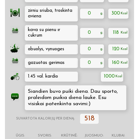
zirniu sriuba, troskinta
0
300
aviena
kava su pienu ır
0
118
cukrum
obuolys, vynuoges
0
120
gazuotas gerimas
0
160
1.45 val. kardio
1000
Siandien buvo puiki diena. Dau sporto,
praleıdom puıkıa dıena lauke. Esu
visiskai patenkinta savimi:)
518
SUVARTOTA KALORIJŲ PER DIENĄ:
ŪGIS:
SVORIS:
KRŪTINĖ:
JUOSMUO:
KLUBAI: