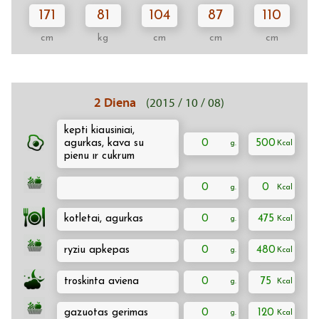
171
81
104
87
110
cm
kg
cm
cm
cm
2 Diena
(2015 / 10 / 08)
kepti kiausiniai,
agurkas, kava su
0
500
pienu ır cukrum
0
0
kotletai, agurkas
0
475
ryziu apkepas
0
480
troskinta aviena
0
75
gazuotas gerimas
0
120