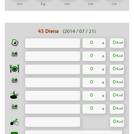
cm
kg
cm
cm
cm
43 Diena
(2014 / 07 / 21)
0
0
0
0
0
0
0
0
0
0
0
0
0