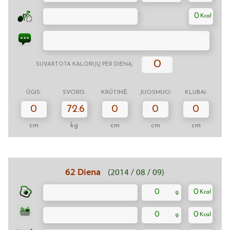
0
0
SUVARTOTA KALORIJŲ PER DIENĄ:
ŪGIS:
SVORIS:
KRŪTINĖ:
JUOSMUO:
KLUBAI:
0
72.6
0
0
0
cm
kg
cm
cm
cm
62 Diena
(2014 / 08 / 09)
0
0
0
0