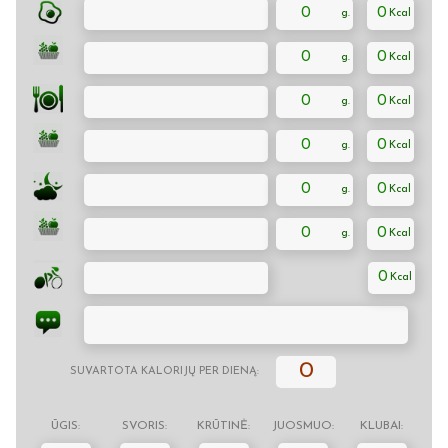
0
0
0
0
0
0
0
0
0
0
0
0
0
0
SUVARTOTA KALORIJŲ PER DIENĄ:
ŪGIS:
SVORIS:
KRŪTINĖ:
JUOSMUO:
KLUBAI: