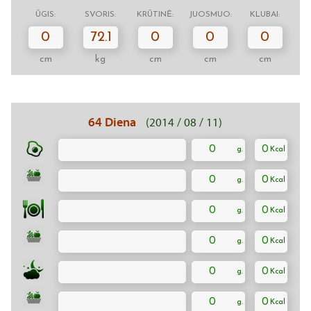
ŪGIS:
SVORIS:
KRŪTINĖ:
JUOSMUO:
KLUBAI:
0
72.1
0
0
0
cm
kg
cm
cm
cm
64 Diena
(2014 / 08 / 11)
0
0
0
0
0
0
0
0
0
0
0
0