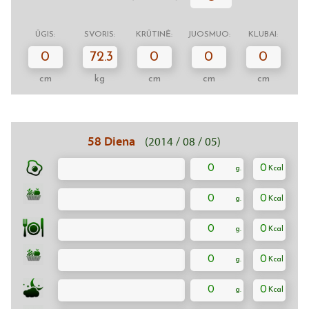
ŪGIS:
SVORIS:
KRŪTINĖ:
JUOSMUO:
KLUBAI:
0
72.3
0
0
0
cm
kg
cm
cm
cm
58 Diena
(2014 / 08 / 05)
0
0
0
0
0
0
0
0
0
0