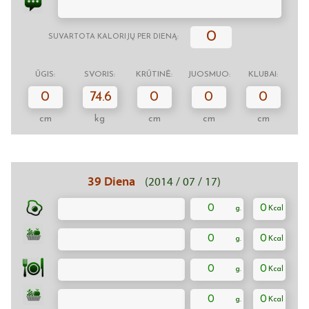
0
SUVARTOTA KALORIJŲ PER DIENĄ:
ŪGIS:
SVORIS:
KRŪTINĖ:
JUOSMUO:
KLUBAI:
0
74.6
0
0
0
cm
kg
cm
cm
cm
39 Diena
(2014 / 07 / 17)
0
0
0
0
0
0
0
0