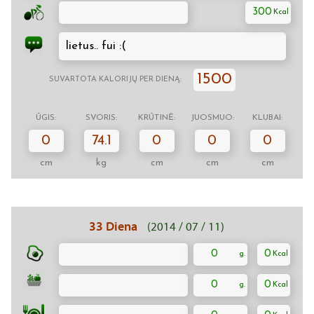
300
lietus.. fui :(
1500
SUVARTOTA KALORIJŲ PER DIENĄ:
ŪGIS:
SVORIS:
KRŪTINĖ:
JUOSMUO:
KLUBAI:
0
74.1
0
0
0
cm
kg
cm
cm
cm
33 Diena
(2014 / 07 / 11)
0
0
0
0