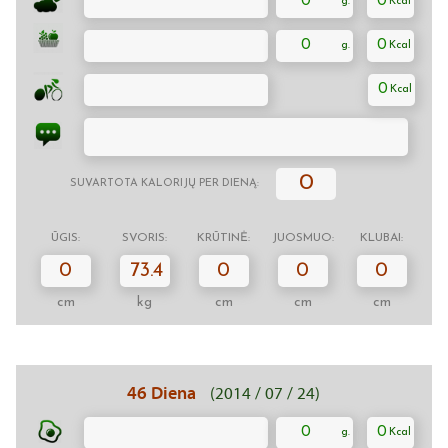
0
0
0
0
0
0
SUVARTOTA KALORIJŲ PER DIENĄ:
ŪGIS:
SVORIS:
KRŪTINĖ:
JUOSMUO:
KLUBAI:
0
73.4
0
0
0
cm
kg
cm
cm
cm
46 Diena
(2014 / 07 / 24)
0
0