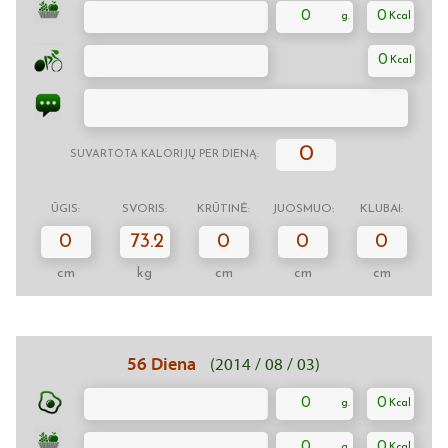
0
0
0
0
SUVARTOTA KALORIJŲ PER DIENĄ:
ŪGIS:
SVORIS:
KRŪTINĖ:
JUOSMUO:
KLUBAI:
0
73.2
0
0
0
cm
kg
cm
cm
cm
56 Diena
(2014 / 08 / 03)
0
0
0
0