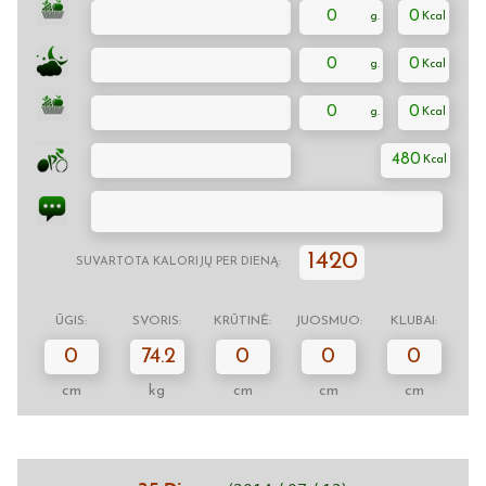
0
0
0
0
0
0
480
1420
SUVARTOTA KALORIJŲ PER DIENĄ:
ŪGIS:
SVORIS:
KRŪTINĖ:
JUOSMUO:
KLUBAI:
0
74.2
0
0
0
cm
kg
cm
cm
cm