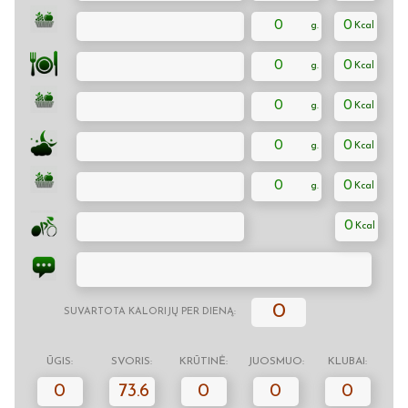
0
0
0
0
0
0
0
0
0
0
0
0
SUVARTOTA KALORIJŲ PER DIENĄ:
ŪGIS:
SVORIS:
KRŪTINĖ:
JUOSMUO:
KLUBAI:
0
73.6
0
0
0