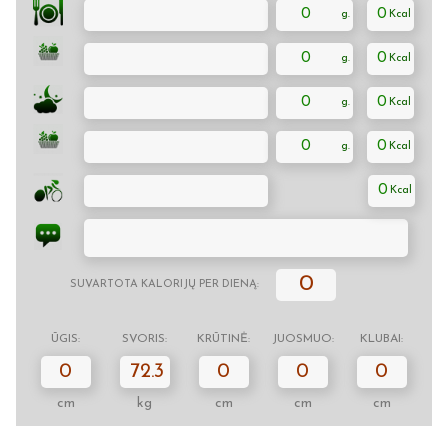
0
0
0
0
0
0
0
0
0
0
SUVARTOTA KALORIJŲ PER DIENĄ:
ŪGIS:
SVORIS:
KRŪTINĖ:
JUOSMUO:
KLUBAI:
0
72.3
0
0
0
cm
kg
cm
cm
cm