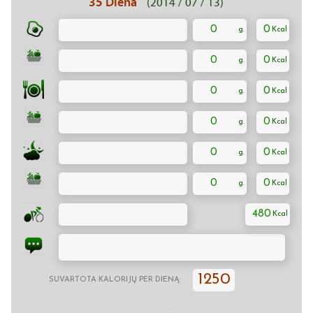
35 Diena
(2014 / 07 / 13)
0
0
0
0
0
0
0
0
0
0
0
0
480
1250
SUVARTOTA KALORIJŲ PER DIENĄ: