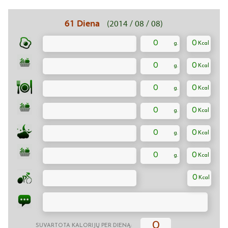
61 Diena
(2014 / 08 / 08)
0
0
0
0
0
0
0
0
0
0
0
0
0
0
SUVARTOTA KALORIJŲ PER DIENĄ: