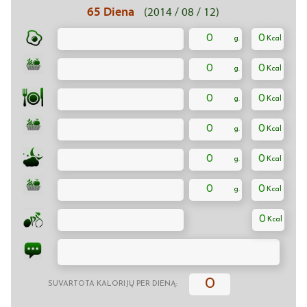
65 Diena
(2014 / 08 / 12)
0
0
0
0
0
0
0
0
0
0
0
0
0
0
SUVARTOTA KALORIJŲ PER DIENĄ: