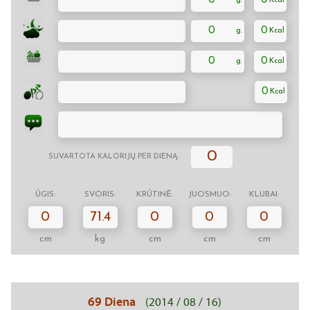
0
0
0
0
0
0
0
0
SUVARTOTA KALORIJŲ PER DIENĄ:
ŪGIS:
SVORIS:
KRŪTINĖ:
JUOSMUO:
KLUBAI:
0
71.4
0
0
0
cm
kg
cm
cm
cm
69 Diena
(2014 / 08 / 16)