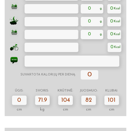
0
0
0
0
0
0
0
0
SUVARTOTA KALORIJŲ PER DIENĄ:
ŪGIS:
SVORIS:
KRŪTINĖ:
JUOSMUO:
KLUBAI:
0
71.9
104
82
101
cm
kg
cm
cm
cm