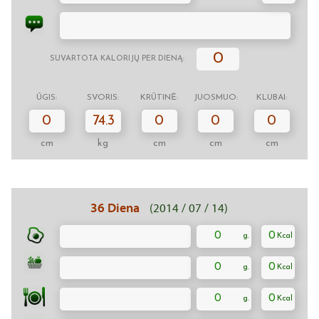
0
SUVARTOTA KALORIJŲ PER DIENĄ:
ŪGIS:
SVORIS:
KRŪTINĖ:
JUOSMUO:
KLUBAI:
0
74.3
0
0
0
cm
kg
cm
cm
cm
36 Diena
(2014 / 07 / 14)
0
0
0
0
0
0