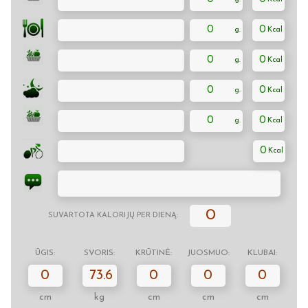
0
0
0
0
0
0
0
0
0
0
SUVARTOTA KALORIJŲ PER DIENĄ:
ŪGIS:
SVORIS:
KRŪTINĖ:
JUOSMUO:
KLUBAI:
0
73.6
0
0
0
cm
kg
cm
cm
cm