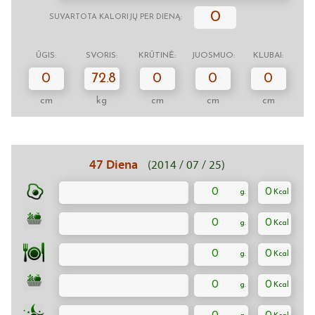
0
SUVARTOTA KALORIJŲ PER DIENĄ:
ŪGIS:
SVORIS:
KRŪTINĖ:
JUOSMUO:
KLUBAI:
0
72.8
0
0
0
cm
kg
cm
cm
cm
47 Diena
(2014 / 07 / 25)
0
0
0
0
0
0
0
0