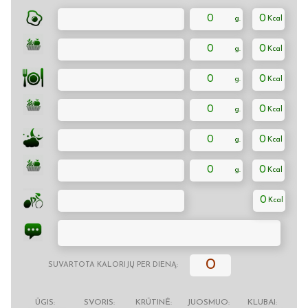
0
0
0
0
0
0
0
0
0
0
0
0
0
0
SUVARTOTA KALORIJŲ PER DIENĄ:
ŪGIS:
SVORIS:
KRŪTINĖ:
JUOSMUO:
KLUBAI: