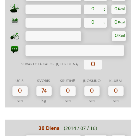
0
0
0
0
0
0
SUVARTOTA KALORIJŲ PER DIENĄ:
ŪGIS:
SVORIS:
KRŪTINĖ:
JUOSMUO:
KLUBAI:
0
74
0
0
0
cm
kg
cm
cm
cm
38 Diena
(2014 / 07 / 16)