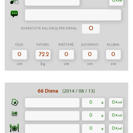
0
0
SUVARTOTA KALORIJŲ PER DIENĄ:
ŪGIS:
SVORIS:
KRŪTINĖ:
JUOSMUO:
KLUBAI:
0
72.2
0
0
0
cm
kg
cm
cm
cm
66 Diena
(2014 / 08 / 13)
0
0
0
0
0
0