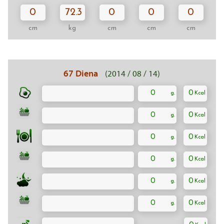
0
72.3
0
0
0
cm
kg
cm
cm
cm
67 Diena
(2014 / 08 / 14)
0
0
0
0
0
0
0
0
0
0
0
0