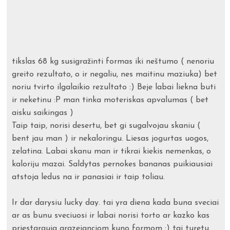
tikslas 68 kg susigražinti formas iki neštumo ( nenoriu
greito rezultato, o ir negaliu, nes maitinu maziuka) bet
noriu tvirto ilgalaikio rezultato :) Beje labai liekna buti
ir neketinu :P man tinka moteriskas apvalumas ( bet
aisku saikingas )
Taip taip, norisi desertu, bet gi sugalvojau skaniu (
bent jau man ) ir nekaloringu. Liesas jogurtas uogos,
zelatina. Labai skanu man ir tikrai kiekis nemenkas, o
kaloriju mazai. Saldytas pernokes bananas puikiausiai
atstoja ledus na ir panasiai ir taip toliau.
Ir dar darysiu lucky day. tai yra diena kada buna sveciai
ar as bunu sveciuosi ir labai norisi torto ar kazko kas
priestarauja grazejanciom kuno formom :) tai turetu