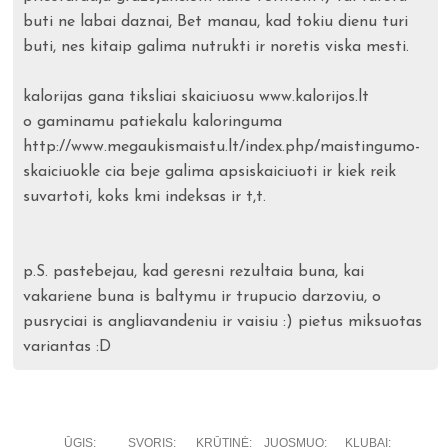
buti ne labai daznai, Bet manau, kad tokiu dienu turi
buti, nes kitaip galima nutrukti ir noretis viska mesti.
kalorijas gana tiksliai skaiciuosu www.kalorijos.lt
o gaminamu patiekalu kaloringuma
http://www.megaukismaistu.lt/index.php/maistingumo-
skaiciuokle cia beje galima apsiskaiciuoti ir kiek reik
suvartoti, koks kmi indeksas ir t,t.
p.S. pastebejau, kad geresni rezultaia buna, kai
vakariene buna is baltymu ir trupucio darzoviu, o
pusryciai is angliavandeniu ir vaisiu :) pietus miksuotas
variantas :D
ŪGIS:
SVORIS:
KRŪTINĖ:
JUOSMUO:
KLUBAI: