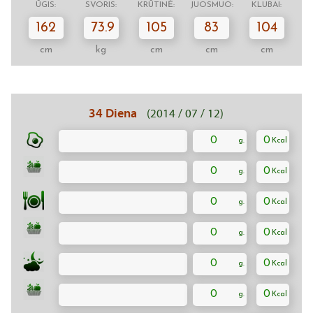
ŪGIS:
SVORIS:
KRŪTINĖ:
JUOSMUO:
KLUBAI:
162
73.9
105
83
104
cm
kg
cm
cm
cm
34 Diena
(2014 / 07 / 12)
0
0
0
0
0
0
0
0
0
0
0
0