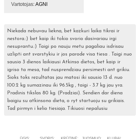
Vartotojas:
AGNI
Niekada nebuvau liekna, bet kazkuri laika tikrai ir
nestora.:) bet kaip iki tokio svorio dasivariau irgi
nesuprantu.:) Taigi po nauju metu pagaliau isdrisau
uzlipti ant svarstykiu ir jos parode visa tiesa . Taigi nuo
sausio 3 dienos laikiausi Atkinso dietos, bet kaip ir
igriso ta mesa, tad nusprendziau persimesti ant grikiu.
Sioks toks rezultatas jau matosi iki sausio 13 d. nuo
100.2 kg sumazinau iki 96.5kg , taigi - 3.7 kg jau yra.
Pradinis tikslas 80 kg. (Pradziai). Sendien dar diena
baigiu su atkinsono dieta, o ryt startuoju su grikiais.
Tad pirmyn i kelio tiesiaja. Tikiuosi nepalusiu
ŪGIS:
SVORIS:
KRŪTINĖ:
JUOSMUO:
KLUBAI: