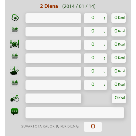
2 Diena
(2014 / 01 / 14)
0
0
0
0
0
0
0
0
0
0
0
0
0
0
SUVARTOTA KALORIJŲ PER DIENĄ: