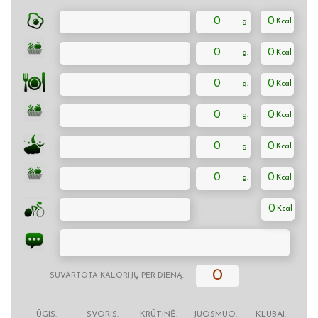
0
0
0
0
0
0
0
0
0
0
0
0
0
0
SUVARTOTA KALORIJŲ PER DIENĄ:
ŪGIS:
SVORIS:
KRŪTINĖ:
JUOSMUO:
KLUBAI: