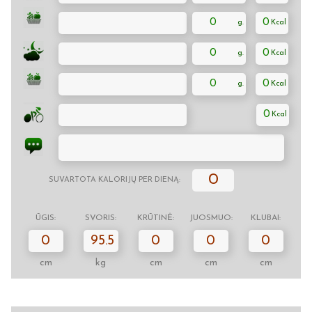
0
0
0
0
0
0
0
0
SUVARTOTA KALORIJŲ PER DIENĄ:
ŪGIS:
SVORIS:
KRŪTINĖ:
JUOSMUO:
KLUBAI:
0
95.5
0
0
0
cm
kg
cm
cm
cm