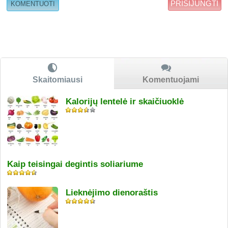
PRISIJUNGTI
Skaitomiausi
Komentuojami
Kalorijų lentelė ir skaičiuoklė
Kaip teisingai degintis soliariume
Lieknėjimo dienoraštis