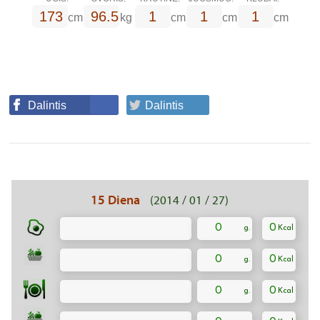
173
96.5
1
1
1
cm
kg
cm
cm
cm
Dalintis
Dalintis
15 Diena
(2014 / 01 / 27)
0
0
0
0
0
0