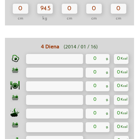
0
94.5
0
0
0
cm
kg
cm
cm
cm
4 Diena
(2014 / 01 / 16)
0
0
0
0
0
0
0
0
0
0
0
0