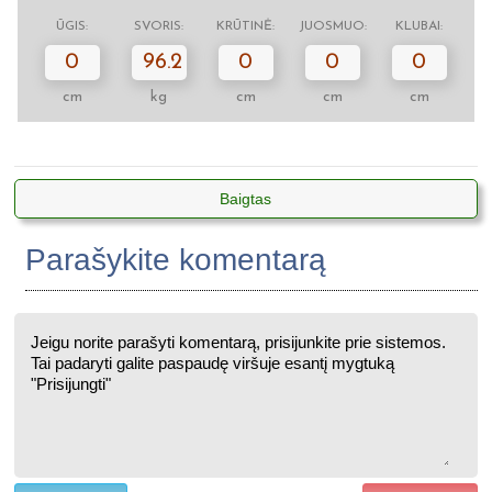
ŪGIS:
SVORIS:
KRŪTINĖ:
JUOSMUO:
KLUBAI:
0
96.2
0
0
0
cm
kg
cm
cm
cm
Baigtas
Parašykite komentarą