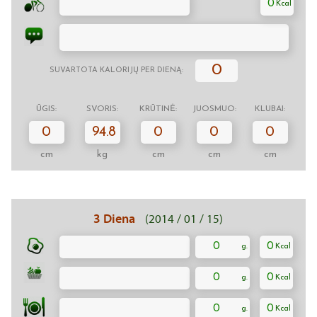
0
0
SUVARTOTA KALORIJŲ PER DIENĄ:
ŪGIS:
SVORIS:
KRŪTINĖ:
JUOSMUO:
KLUBAI:
0
94.8
0
0
0
cm
kg
cm
cm
cm
3 Diena
(2014 / 01 / 15)
0
0
0
0
0
0