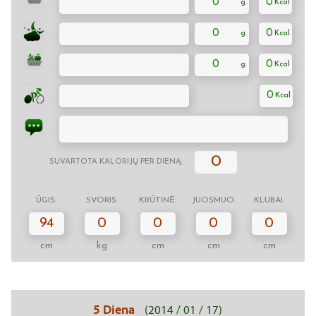
0
0
0
0
0
0
0
0
SUVARTOTA KALORIJŲ PER DIENĄ:
ŪGIS:
SVORIS:
KRŪTINĖ:
JUOSMUO:
KLUBAI:
94
0
0
0
0
cm
kg
cm
cm
cm
5 Diena
(2014 / 01 / 17)