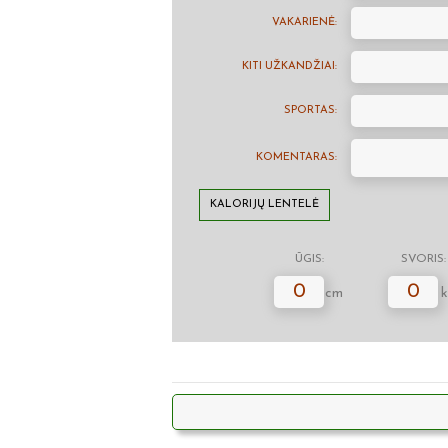
VAKARIENĖ:
KITI UŽKANDŽIAI:
SPORTAS:
KOMENTARAS:
KALORIJŲ LENTELĖ
ŪGIS:
SVORIS:
0
0
cm
k