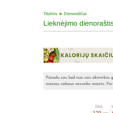
Titulinis
Dienoraščiai
Lieknėjimo dienorašti
Pazadu sau kad nuo sios akimirkos g
maziau riebaus nesveiko maisto. Per
ŪGIS:
S
170