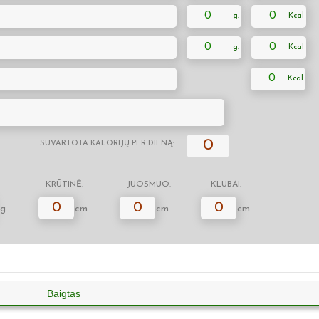
0
0
0
0
0
0
SUVARTOTA KALORIJŲ PER DIENĄ:
KRŪTINĖ:
JUOSMUO:
KLUBAI:
0
0
0
g
cm
cm
cm
Baigtas