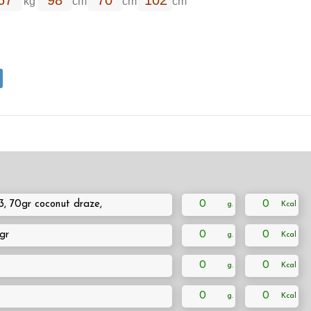
kg
cm
cm
cm
3, 70gr coconut draze,
0
0
gr
0
0
0
0
0
0