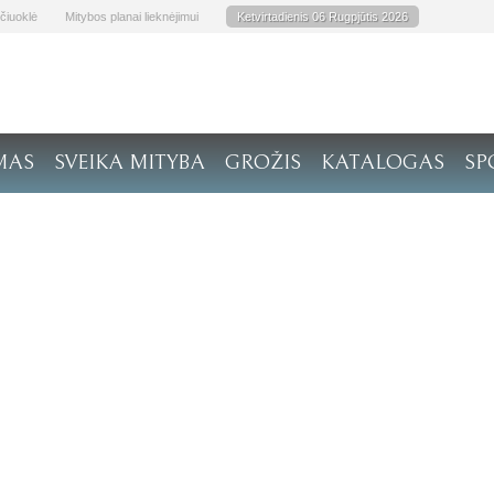
čiuoklė
Mitybos planai lieknėjimui
Ketvirtadienis 06 Rugpjūtis 2026
MAS
SVEIKA MITYBA
GROŽIS
KATALOGAS
SP