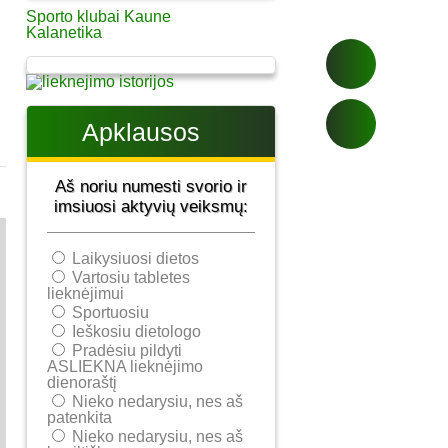
Sporto klubai Kaune
Kalanetika
Apklausos
Aš noriu numesti svorio ir
imsiuosi aktyvių veiksmų:
Laikysiuosi dietos
Vartosiu tabletes
lieknėjimui
Sportuosiu
Ieškosiu dietologo
Pradėsiu pildyti
ASLIEKNA lieknėjimo
dienoraštį
Nieko nedarysiu, nes aš
patenkita
Nieko nedarysiu, nes aš