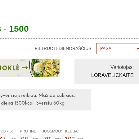
s -
1500
FILTRUOTI DIENORAŠČIUS:
Vartotojas:
LORAVELICKAITE
yvensiu sveikiau. Maziau cukraus,
 diena 1500kcal. Sversiu 60kg
VORIS:
KRŪTINĖ:
JUOSMUO:
KLUBAI:
67
98
70
102