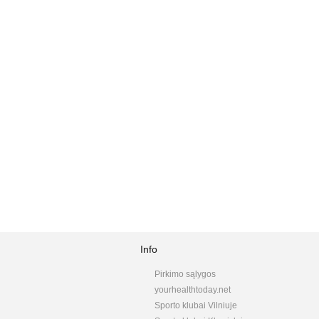
Info
Pirkimo sąlygos
yourhealthtoday.net
Sporto klubai Vilniuje