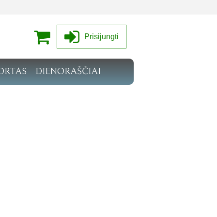
Prisijungti
ORTAS
DIENORAŠČIAI