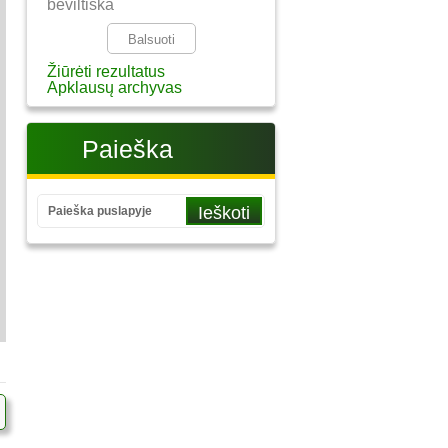
beviltiška
Žiūrėti rezultatus
Apklausų archyvas
Paieška