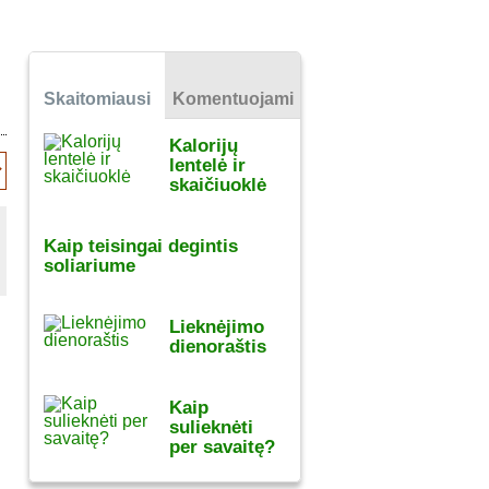
Skaitomiausi
Komentuojami
Kalorijų
lentelė ir
skaičiuoklė
Kaip teisingai degintis
soliariume
Lieknėjimo
dienoraštis
Kaip
sulieknėti
per savaitę?