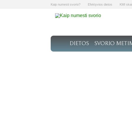
Kaip numesti svorio?
Efektyvios dietos
KMI skai
DIETOS
SVORIO METI