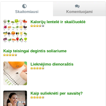
Skaitomiausi
Komentuojami
Kalorijų lentelė ir skaičiuoklė
Kaip teisingai degintis soliariume
Lieknėjimo dienoraštis
Kaip sulieknėti per savaitę?