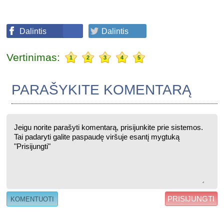
Dalintis
Dalintis
Vertinimas:
1
2
3
4
5
PARAŠYKITE KOMENTARĄ
PRISIJUNGTI