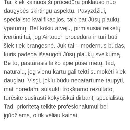
Tai, kiek kainuos ši procedūra priklauso nuo
daugybės skirtingų aspektų. Pavyzdžiui,
specialisto kvalifikacijos, taip pat Jūsų plaukų
ypatumų. Bet kokiu atveju, pirmiausiai reikėtų
įvertinti tai, jog Airtouch procedūra ir turi būti
šiek tiek brangesnė. Juk tai – modernus būdas,
kuris padeda išsaugoti Jūsų plaukų sveikumą.
Be to, pastarasis laiko apie pusė metų, tad,
natūralu, jog vienu kartu gali tekti sumokėti kiek
daugiau. Visgi, jokiu būdu nepatartume taupyti,
mat norėdami sulaukti trokštamo rezultato,
turėsite susirasti kokybiškai dirbantį specialistą.
Tad, prioritetą teikite profesionalumui bei
įgūdžiams, o tik vėliau kainai.