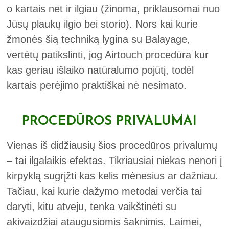
o kartais net ir ilgiau (žinoma, priklausomai nuo
Jūsų plaukų ilgio bei storio). Nors kai kurie
žmonės šią techniką lygina su Balayage,
vertėtų patikslinti, jog Airtouch procedūra kur
kas geriau išlaiko natūralumo pojūtį, todėl
kartais perėjimo praktiškai nė nesimato.
PROCEDŪROS PRIVALUMAI
Vienas iš didžiausių šios procedūros privalumų
– tai ilgalaikis efektas. Tikriausiai niekas nenori į
kirpyklą sugrįžti kas kelis mėnesius ar dažniau.
Tačiau, kai kurie dažymo metodai verčia tai
daryti, kitu atveju, tenka vaikštinėti su
akivaizdžiai ataugusiomis šaknimis. Laimei,